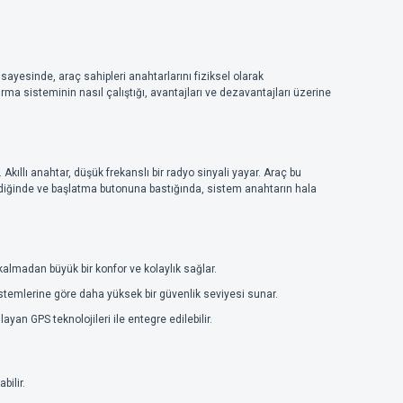
ayesinde, araç sahipleri anahtarlarını fiziksel olarak
tırma sisteminin nasıl çalıştığı, avantajları ve dezavantajları üzerine
Akıllı anahtar, düşük frekanslı bir radyo sinyali yayar. Araç bu
bindiğinde ve başlatma butonuna bastığında, sistem anahtarın hala
kalmadan büyük bir konfor ve kolaylık sağlar.
sistemlerine göre daha yüksek bir güvenlik seviyesi sunar.
ayan GPS teknolojileri ile entegre edilebilir.
bilir.