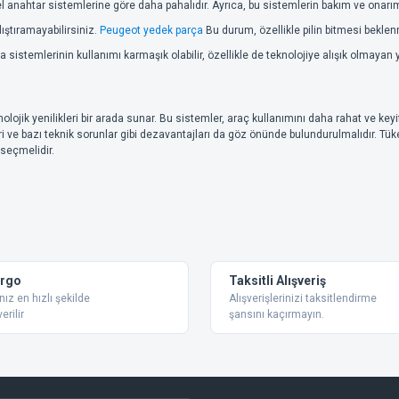
el anahtar sistemlerine göre daha pahalıdır. Ayrıca, bu sistemlerin bakım ve onarımı
alıştıramayabilirsiniz.
Peugeot yedek parça
Bu durum, özellikle pilin bitmesi beklenm
ma sistemlerinin kullanımı karmaşık olabilir, özellikle de teknolojiye alışık olmayan y
ojik yenilikleri bir arada sunar. Bu sistemler, araç kullanımını daha rahat ve keyif
i ve bazı teknik sorunlar gibi dezavantajları da göz önünde bulundurulmalıdır. Tüket
seçmelidir.
argo
Taksitli Alışveriş
nız en hızlı şekilde
Alışverişlerinizi taksitlendirme
erilir
şansını kaçırmayın.