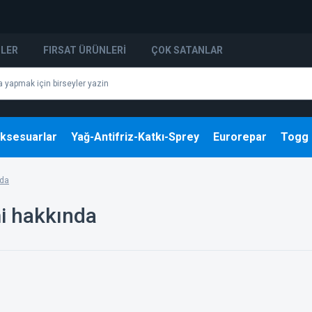
NLER
FIRSAT ÜRÜNLERI
ÇOK SATANLAR
ksesuarlar
Yağ-Antifriz-Katkı-Sprey
Eurorepar
Togg
nda
mi hakkında