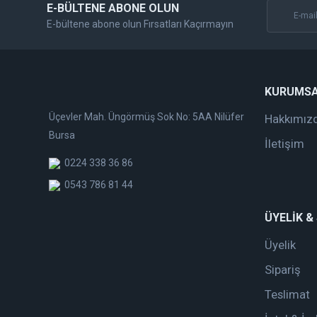
E-BÜLTENE ABONE OLUN
E-bültene abone olun Fırsatları Kaçırmayın
KURUMS
Üçevler Mah. Üngörmüş Sok No: 5AA Nilüfer
Hakkımız
Bursa
İletişim
0224 338 36 86
0543 786 81 44
ÜYELİK &
Üyelik
Sipariş
Teslimat