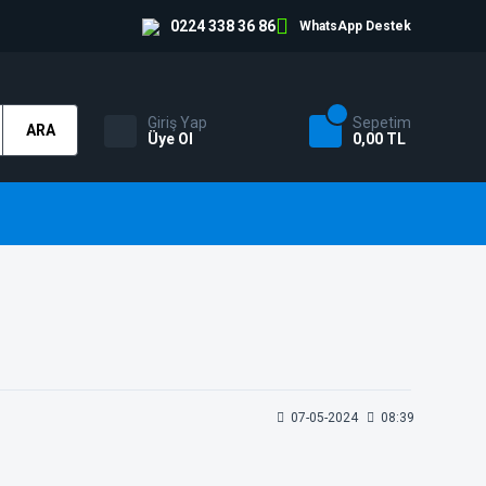
0224 338 36 86
WhatsApp Destek
Giriş Yap
Sepetim
ARA
Üye Ol
0,00 TL
07-05-2024
08:39