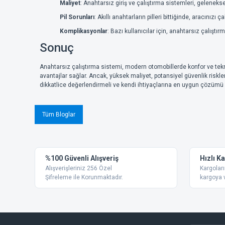
Maliyet
: Anahtarsız giriş ve çalıştırma sistemleri, geleneks
Pil Sorunları
: Akıllı anahtarların pilleri bittiğinde, aracınızı ç
Komplikasyonlar
: Bazı kullanıcılar için, anahtarsız çalıştır
Sonuç
Anahtarsız çalıştırma sistemi, modern otomobillerde konfor ve teknol
avantajlar sağlar. Ancak, yüksek maliyet, potansiyel güvenlik riskler
dikkatlice değerlendirmeli ve kendi ihtiyaçlarına en uygun çözümü 
Tüm Bloglar
%100 Güvenli Alışveriş
Hızlı K
Alışverişleriniz 256 Özel
Kargoları
Şifreleme ile Korunmaktadır.
kargoya v