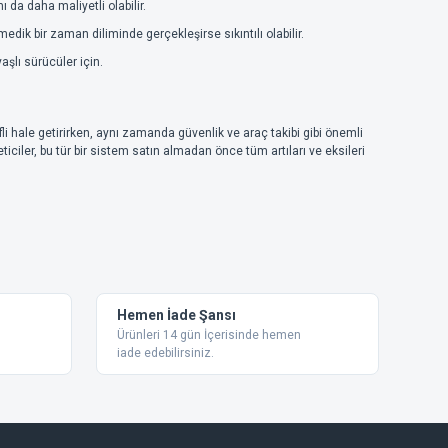
 da daha maliyetli olabilir.
edik bir zaman diliminde gerçekleşirse sıkıntılı olabilir.
aşlı sürücüler için.
li hale getirirken, aynı zamanda güvenlik ve araç takibi gibi önemli
iciler, bu tür bir sistem satın almadan önce tüm artıları ve eksileri
Hemen İade Şansı
Ürünleri 14 gün İçerisinde hemen
iade edebilirsiniz.