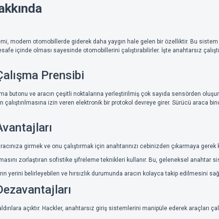
hakkında
mi, modern otomobillerde giderek daha yaygın hale gelen bir özelliktir. Bu sistem s
mesafe içinde olması sayesinde otomobillerini çalıştırabilirler. İşte anahtarsız çalış
Çalışma Prensibi
atma butonu ve aracın çeşitli noktalarına yerleştirilmiş çok sayıda sensörden oluşur. 
n çalıştırılmasına izin veren elektronik bir protokol devreye girer. Sürücü araca 
vantajları
 aracınıza girmek ve onu çalıştırmak için anahtarınızı cebinizden çıkarmaya gerek 
masını zorlaştıran sofistike şifreleme teknikleri kullanır. Bu, geleneksel anahtar 
rın yerini belirleyebilen ve hırsızlık durumunda aracın kolayca takip edilmesini sağl
Dezavantajları
dırılara açıktır. Hackler, anahtarsız giriş sistemlerini manipüle ederek araçları çala