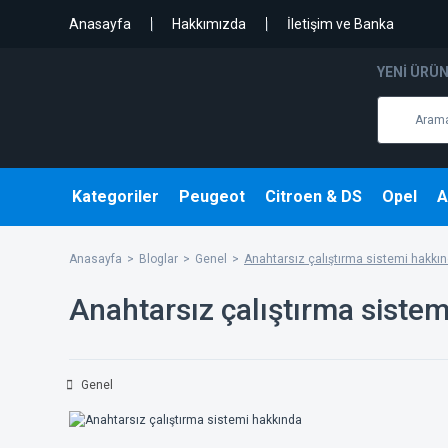
Anasayfa
Hakkımızda
İletişim ve Banka
YENI ÜRÜ
Kategoriler
Peugeot
Citroen & DS
Opel
A
Anasayfa
Bloglar
Genel
Anahtarsız çalıştırma sistemi hakkı
Anahtarsız çalıştırma siste
Genel