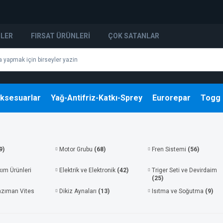
NLER
FIRSAT ÜRÜNLERI
ÇOK SATANLAR
ksesuarlar
Yağ-Antifriz-Katkı-Sprey
Eurorepar
Togg
9)
Motor Grubu
(68)
Fren Sistemi
(56)
kım Ürünleri
Elektrik ve Elektronik
(42)
Triger Seti ve Devirdaim
(25)
nzıman Vites
Dikiz Aynaları
(13)
Isıtma ve Soğutma
(9)