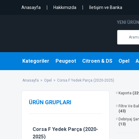
Anasayfa
Hakkımızda
İletişim ve Banka
YENI ÜRÜ
Kategoriler
Peugeot
Citroen & DS
Opel
A
Anasayfa
Opel
Corsa F Yedek Parça (2020-2025)
Kaporta
(22
ÜRÜN GRUPLARI
Filtre Ve Ba
(43)
Debriyaj Şa
(13)
Corsa F Yedek Parça (2020-
2025)