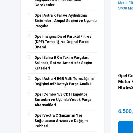
Gerekenler
SACHS (1)
Opel Astra K Far ve Aydınlatma
SARDES (1)
Sistemleri: Ampul Seçimi ve Uyumlu
SKT (1)
Parçalar
SUPAR (1)
Opel Insignia Dizel Partikül Filtresi
ZEGEN (1)
(DPF) Temizliği ve Orijinal Parça
Önemi
Opel Zafira B Ön Takım Parçaları:
Salıncak, Rot ve Amortisör Seçim
Kriterleri
Opel Co
Opel Astra H EGR Valfi Temizliği mi
Motor Fi
Değişimi mi? Detaylı Parça Analizi
Htc 5w
Opel Combo 1.3 CDTI Enjektör
Sorunları ve Uyumlu Yedek Parça
Alternatifleri
6.500
Opel Vectra C Şanzıman Yağ
Soğutucusu Arızası ve Değişim
Rehberi