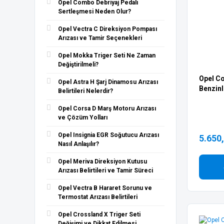
Opel Combo Debriyaj Pedalı
Sertleşmesi Neden Olur?
AYD (1)
BREMBO (1)
Opel Vectra C Direksiyon Pompası
Arızası ve Tamir Seçenekleri
Citroen Orijinal Mopar (1)
FİLTRON (1)
Opel Mokka Triger Seti Ne Zaman
Değiştirilmeli?
GARRET (1)
Opel Co
Opel Astra H Şarj Dinamosu Arızası
HELLA (1)
Benzinli
Belirtileri Nelerdir?
JRONE (1)
Opel Corsa D Marş Motoru Arızası
LPR (1)
ve Çözüm Yolları
MANN (1)
Opel Insignia EGR Soğutucu Arızası
5.650
METELLİ (1)
Nasıl Anlaşılır?
MGA (1)
Opel Meriva Direksiyon Kutusu
MITSUBISHI (1)
Arızası Belirtileri ve Tamir Süreci
ORİS (1)
Opel Vectra B Hararet Sorunu ve
ORJİN (1)
Termostat Arızası Belirtileri
PİERBURG (1)
Opel Crossland X Triger Seti
PURFLUX (1)
Değişimi ve Dikkat Edilmesi