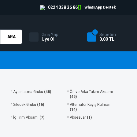
0224 338 36 86
WhatsApp Destek
Giriş Yap
Sepetim
ARA
Üye Ol
0,00 TL
Aydınlatma Grubu
(48)
Ön ve Arka Takım Aksamı
(45)
Silecek Grubu
(16)
Alternatör Kayış Rulman
(14)
İç Trim Aksamı
(7)
Aksesuar
(1)