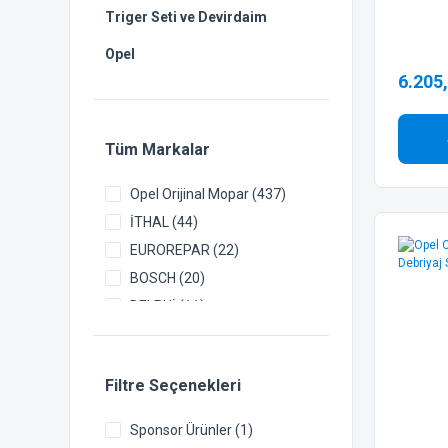
Triger Seti ve Devirdaim
Opel
6.205
Tüm Markalar
Opel Orijinal Mopar (437)
İTHAL (44)
EUROREPAR (22)
BOSCH (20)
DELPHİ (11)
VALEO (8)
TEKNOROT (6)
Filtre Seçenekleri
DAYCO (5)
DEPO (4)
Sponsor Ürünler (1)
KRAFTVOLL (4)