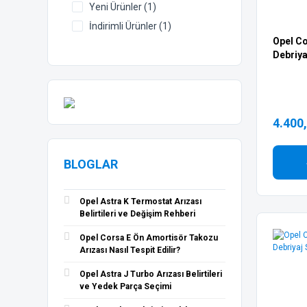
Yeni Ürünler (1)
OPAR-ORİJİNAL (4)
İndirimli Ürünler (1)
TRW (4)
Opel Co
Debriya
BGA (3)
BSG (3)
FEBİ (3)
Peugeot Orijinal Mopar (3)
4.400
SKF (3)
BRAXIS (2)
BLOGLAR
FERODO (2)
FROW (2)
Opel Astra K Termostat Arızası
GATES (2)
Belirtileri ve Değişim Rehberi
MARELLİ (2)
Opel Corsa E Ön Amortisör Takozu
PHIRA (2)
Arızası Nasıl Tespit Edilir?
RECOVER (2)
Opel Astra J Turbo Arızası Belirtileri
SNR (2)
ve Yedek Parça Seçimi
ÜÇEL (2)