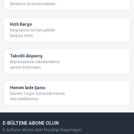
Şifreleme ile Korunmaktadır.
Hızlı Kargo
Kargolarınız en hızlı şekilde
kargoya verilir
Taksitli Alışveriş
Alışverişlerinizi taksitlendirme
şansını kaçırmayın.
Hemen İade Şansı
Ürünleri 14 gün İçerisinde hemen
iade edebilirsiniz.
E-BÜLTENE ABONE OLUN
E-bültene abone olun Fırsatları Kaçırmayın