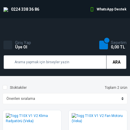
0224 338 36 86
WhatsApp Destek
Giriş Yap
Sepetim
Üye Ol
0,00 TL
ARA
Stoktakiler
Toplam 2 ürün