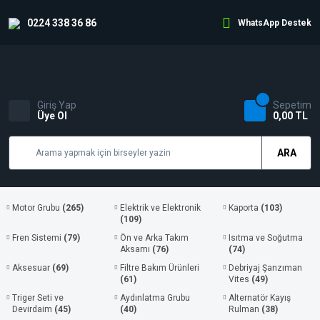
0224 338 36 86
WhatsApp Destek
Giriş Yap
Sepetim
Üye Ol
0,00 TL
ARA
Motor Grubu
(265)
Elektrik ve Elektronik
Kaporta
(103)
(109)
Fren Sistemi
(79)
Ön ve Arka Takım
Isıtma ve Soğutma
Aksamı
(76)
(74)
Aksesuar
(69)
Filtre Bakım Ürünleri
Debriyaj Şanzıman
(61)
Vites
(49)
Triger Seti ve
Aydınlatma Grubu
Alternatör Kayış
Devirdaim
(45)
(40)
Rulman
(38)