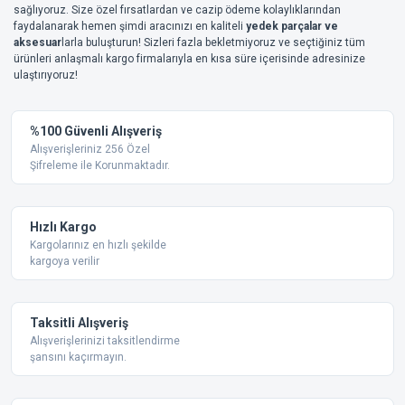
sağlıyoruz. Size özel fırsatlardan ve cazip ödeme kolaylıklarından
faydalanarak hemen şimdi aracınızı en kaliteli
yedek parçalar ve
aksesuar
larla buluşturun! Sizleri fazla bekletmiyoruz ve seçtiğiniz tüm
ürünleri anlaşmalı kargo firmalarıyla en kısa süre içerisinde adresinize
ulaştırıyoruz!
%100 Güvenli Alışveriş
Alışverişleriniz 256 Özel
Şifreleme ile Korunmaktadır.
Hızlı Kargo
Kargolarınız en hızlı şekilde
kargoya verilir
Taksitli Alışveriş
Alışverişlerinizi taksitlendirme
şansını kaçırmayın.