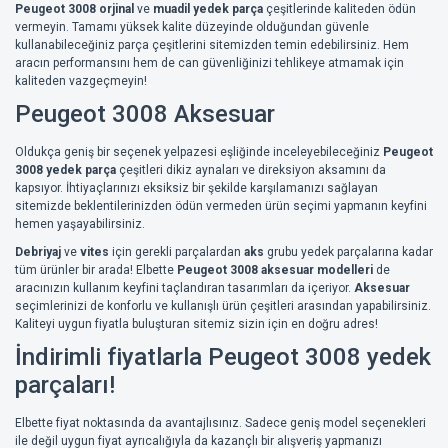
Peugeot 3008 orjinal
ve
muadil yedek parça
çeşitlerinde kaliteden ödün
vermeyin. Tamamı yüksek kalite düzeyinde olduğundan güvenle
kullanabileceğiniz parça çeşitlerini sitemizden temin edebilirsiniz. Hem
aracın performansını hem de can güvenliğinizi tehlikeye atmamak için
kaliteden vazgeçmeyin!
Peugeot 3008 Aksesuar
Oldukça geniş bir seçenek yelpazesi eşliğinde inceleyebileceğiniz
Peugeot
3008 yedek parça
çeşitleri dikiz aynaları ve direksiyon aksamını da
kapsıyor. İhtiyaçlarınızı eksiksiz bir şekilde karşılamanızı sağlayan
sitemizde beklentilerinizden ödün vermeden ürün seçimi yapmanın keyfini
hemen yaşayabilirsiniz.
Debriyaj
ve
vites
için gerekli parçalardan
aks
grubu yedek parçalarına kadar
tüm ürünler bir arada! Elbette
Peugeot 3008 aksesuar modelleri
de
aracınızın kullanım keyfini taçlandıran tasarımları da içeriyor.
Aksesuar
seçimlerinizi de konforlu ve kullanışlı ürün çeşitleri arasından yapabilirsiniz.
Kaliteyi uygun fiyatla buluşturan sitemiz sizin için en doğru adres!
İndirimli fiyatlarla Peugeot 3008 yedek
parçaları!
Elbette fiyat noktasında da avantajlısınız. Sadece geniş model seçenekleri
ile değil uygun fiyat ayrıcalığıyla da kazançlı bir alışveriş yapmanızı