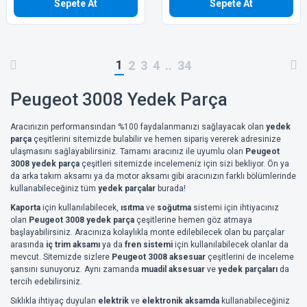
Sepete At
Sepete At
1
2
3
4
..
34
Peugeot 3008 Yedek Parça
Aracınızın performansından %100 faydalanmanızı sağlayacak olan
yedek
parça
çeşitlerini sitemizde bulabilir ve hemen sipariş vererek adresinize
ulaşmasını sağlayabilirsiniz. Tamamı aracınız ile uyumlu olan
Peugeot
3008 yedek parça
çeşitleri sitemizde incelemeniz için sizi bekliyor. Ön ya
da arka takım aksamı ya da motor aksamı gibi aracınızın farklı bölümlerinde
kullanabileceğiniz tüm
yedek parçalar
burada!
Kaporta
için kullanılabilecek,
ısıtma
ve
soğutma
sistemi için ihtiyacınız
olan
Peugeot 3008 yedek parça
çeşitlerine hemen göz atmaya
başlayabilirsiniz. Aracınıza kolaylıkla monte edilebilecek olan bu parçalar
arasında
iç trim aksamı
ya da
fren sistemi
için kullanılabilecek olanlar da
mevcut. Sitemizde sizlere
Peugeot 3008 aksesuar
çeşitlerini de inceleme
şansını sunuyoruz. Aynı zamanda
muadil aksesuar
ve
yedek parçaları
da
tercih edebilirsiniz.
Sıklıkla ihtiyaç duyulan
elektrik
ve
elektronik aksamda
kullanabileceğiniz