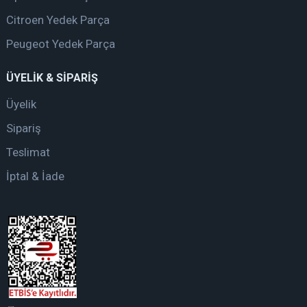
Citroen Yedek Parça
Peugeot Yedek Parça
ÜYELİK & SİPARİŞ
Üyelik
Sipariş
Teslimat
İptal & İade
web tasarım