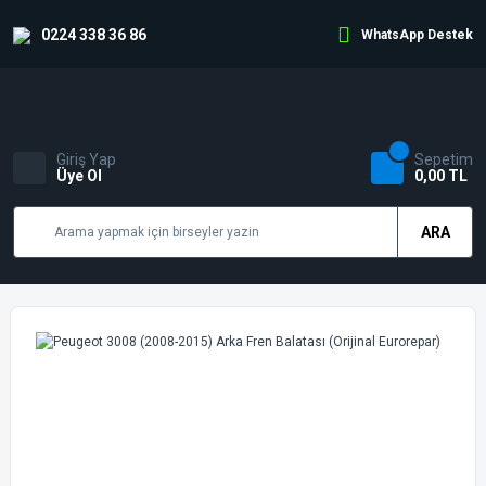
0224 338 36 86
WhatsApp Destek
Giriş Yap
Sepetim
Üye Ol
0,00 TL
ARA