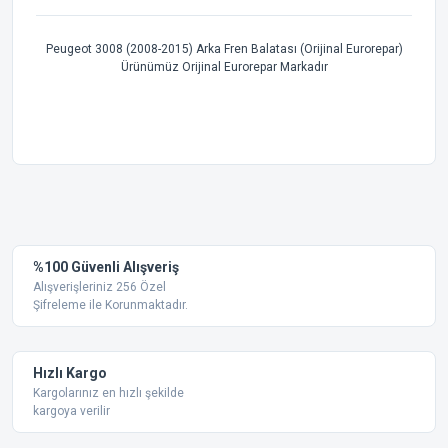
Peugeot 3008 (2008-2015) Arka Fren Balatası (Orijinal Eurorepar)
Ürünümüz Orijinal Eurorepar Markadır
Bu ürünün fiyat bilgisi, resim, ürün açıklamalarında ve diğer
konularda yetersiz gördüğünüz noktaları öneri formunu
Bu ürüne ilk yorumu siz yapın!
kullanarak tarafımıza iletebilirsiniz.
Görüş ve önerileriniz için teşekkür ederiz.
Yorum Yaz
%100 Güvenli Alışveriş
Ürün resmi kalitesiz, bozuk veya görüntülenemiyor.
Alışverişleriniz 256 Özel
Şifreleme ile Korunmaktadır.
Ürün açıklamasında eksik bilgiler bulunuyor.
Ürün bilgilerinde hatalar bulunuyor.
Ürün fiyatı diğer sitelerden daha pahalı.
Hızlı Kargo
Bu ürüne benzer farklı alternatifler olmalı.
Kargolarınız en hızlı şekilde
kargoya verilir