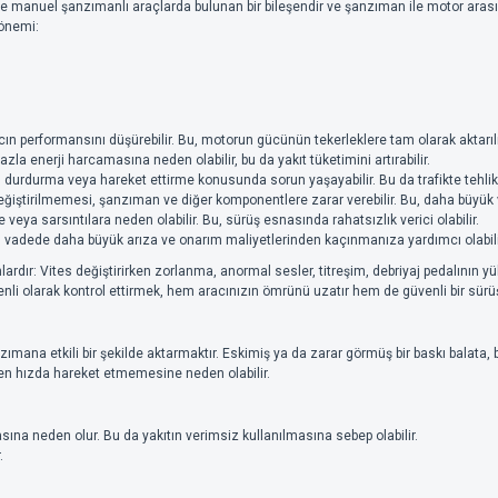
le manuel şanzımanlı araçlarda bulunan bir bileşendir ve şanzıman ile motor aras
 önemi:
acın performansını düşürebilir. Bu, motorun gücünün tekerleklere tam olarak aktar
zla enerji harcamasına neden olabilir, bu da yakıt tüketimini artırabilir.
durdurma veya hareket ettirme konusunda sorun yaşayabilir. Bu da trafikte tehlike
iştirilmemesi, şanzıman ve diğer komponentlere zarar verebilir. Bu, daha büyük ve
re veya sarsıntılara neden olabilir. Bu, sürüş esnasında rahatsızlık verici olabilir.
n vadede daha büyük arıza ve onarım maliyetlerinden kaçınmanıza yardımcı olabili
nlardır: Vites değiştirirken zorlanma, anormal sesler, titreşim, debriyaj pedalının
nli olarak kontrol ettirmek, hem aracınızın ömrünü uzatır hem de güvenli bir sürü
ımana etkili bir şekilde aktarmaktır. Eskimiş ya da zarar görmüş bir baskı balata,
n hızda hareket etmemesine neden olabilir.
ına neden olur. Bu da yakıtın verimsiz kullanılmasına sebep olabilir.
.