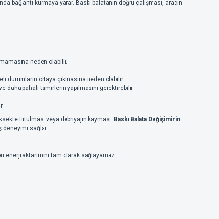
ında bağlantı kurmaya yarar. Baskı balatanın doğru çalışması, aracın
ılmamasına neden olabilir.
li durumların ortaya çıkmasına neden olabilir.
 daha pahalı tamirlerin yapılmasını gerektirebilir.
r.
 yüksekte tutulması veya debriyajın kayması.
Baskı Balata Değişiminin
ş deneyimi sağlar.
 bu enerji aktarımını tam olarak sağlayamaz.