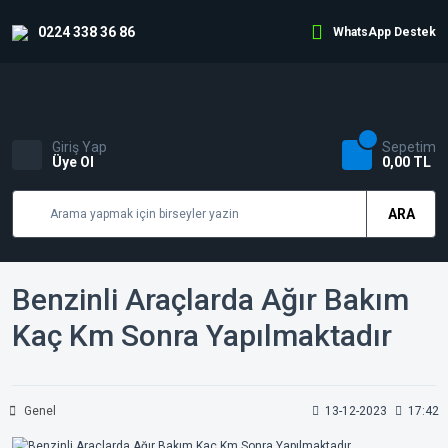
0224 338 36 86
WhatsApp Destek
Giriş Yap
Sepetim
Üye Ol
0,00 TL
ARA
Benzinli Araçlarda Ağır Bakım
Kaç Km Sonra Yapılmaktadır
Genel
13-12-2023
17:42