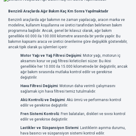
Benzinli Araçlarda Ağır Bakım Kaç Km Sonra Yapılmaktadır
Benzinli araçlarda ağır bakımın ne zaman yapılacağı, aracın marka ve
modeline, kullanım koşullarına ve üretici tarafından belirlenen bakım
programına bağlıdır. Ancak, genel bir kılavuz olarak, ağır bakım
genellikle 60.000 ila 100.000 kilometre arasında bir yerde yapılır. Bu
bakımın kapsamı araca ve üretici önerilerine göre değişiklik gösterebilir,
ancak tipik olarak şu işlemleri içerir:
Motor Yağı ve Yağ Filtresi Değişimi
: Motor yağı, motorun iç
aksamını korur ve yağ filtresi kirleticileri süzer. Bu ikisi
genellikle her 10.000 ila 15.000 kilometrede bir değiştirilir, ancak
ağır bakım sırasında mutlaka kontrol edilir ve gerekirse
değiştirilir.
Hava Filtresi Değişimi
: Motorun daha verimli çalışmasını
sağlamak için hava filtresi temiz tutulmalıdır.
Akü Kontrolü ve Değişimi
: Akü ömrü ve performansı kontrol
edilir ve gerekirse değiştirilir.
Fren Sistemi Kontrolü
: Fren balataları, diskleri ve sıvısı kontrol
edilir ve gerekirse değiştirilir.
Lastikler ve Süspansiyon Sistemi
: Lastiklerin aşınma durumu,
hava basıncı ve süspansiyon sistemi kontrol edilir.