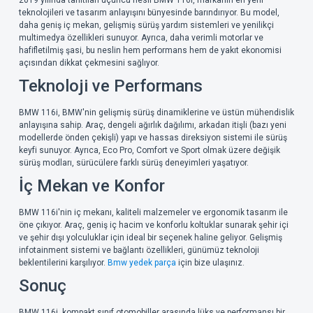
teknolojileri ve tasarım anlayışını bünyesinde barındırıyor. Bu model,
daha geniş iç mekan, gelişmiş sürüş yardım sistemleri ve yenilikçi
multimedya özellikleri sunuyor. Ayrıca, daha verimli motorlar ve
hafifletilmiş şasi, bu neslin hem performans hem de yakıt ekonomisi
açısından dikkat çekmesini sağlıyor.
Teknoloji ve Performans
BMW 116i, BMW'nin gelişmiş sürüş dinamiklerine ve üstün mühendislik
anlayışına sahip. Araç, dengeli ağırlık dağılımı, arkadan itişli (bazı yeni
modellerde önden çekişli) yapı ve hassas direksiyon sistemi ile sürüş
keyfi sunuyor. Ayrıca, Eco Pro, Comfort ve Sport olmak üzere değişik
sürüş modları, sürücülere farklı sürüş deneyimleri yaşatıyor.
İç Mekan ve Konfor
BMW 116i'nin iç mekanı, kaliteli malzemeler ve ergonomik tasarım ile
öne çıkıyor. Araç, geniş iç hacim ve konforlu koltuklar sunarak şehir içi
ve şehir dışı yolculuklar için ideal bir seçenek haline geliyor. Gelişmiş
infotainment sistemi ve bağlantı özellikleri, günümüz teknoloji
beklentilerini karşılıyor.
Bmw yedek parça
için bize ulaşınız.
Sonuç
BMW 116i, kompakt sınıf otomobiller arasında lüks ve performansı bir