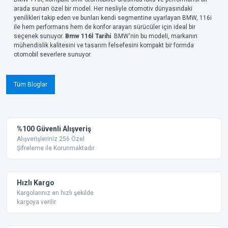
arada sunan özel bir model. Her nesliyle otomotiv dünyasındaki
yenilikleri takip eden ve bunları kendi segmentine uyarlayan BMW, 116i
ile hem performans hem de konfor arayan sürücüler için ideal bir
seçenek sunuyor.
Bmw 116İ Tarihi
BMW'nin bu modeli, markanın
mühendislik kalitesini ve tasarım felsefesini kompakt bir formda
otomobil severlere sunuyor.
Tüm Bloglar
%100 Güvenli Alışveriş
Alışverişleriniz 256 Özel
Şifreleme ile Korunmaktadır.
Hızlı Kargo
Kargolarınız en hızlı şekilde
kargoya verilir