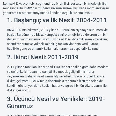
kompakt lüks otomobil segmentinde önemli bir yer tutan bir modeldir. Bu
modelin tarihi, BMW'nin mühendislik mükemmeliyeti ve tasarım anlayışını
yansıtarak otomotiv dünyasında kendine özgü bir iz bırakmıştır.
1. Başlangıç ve İlk Nesil: 2004-2011
BMW 116i'nin hikayesi, 2004 yılında 1 Serisi'nin piyasaya sürülmesiyle
başlar. Bu dönemde BMW, kompakt sınıf otomobillerde de premium bir
deneyim sunmayı amaçlıyordu. İlk nesil 116i, dinamik sürüş özellikleri,
sportif tasarımı ve yüksek kaliteli iç mekanıyla tanınıyordu. Araç,
özellikle genç ve dinamik kullanıcılar arasında popülerlik kazandı.
2. İkinci Nesil: 2011-2019
2011 yılında tanıtılan ikinci nesil 116i, birinci nesline göre daha modern
ve sofistike bir tasarıma sahipti. Bu model, geliştirilmiş motor
seçenekleri, daha iyi yakıt verimliliği ve artırılmış konfor özellikleriyle
dikkat çekiyordu. BMW'nin o dönemdeki tasarım dili bu modelde de
kendini gösteriyor, daha keskin hatlar ve agresif bir ön yüz tasarımı ile
dikkat çekiyordu.
3. Üçüncü Nesil ve Yenilikler: 2019-
Günümüz
2019 yılında tanıtılan üçüncü nesil BMW 116i, markanın en yeni