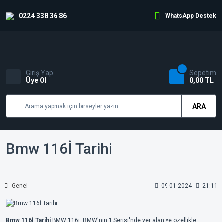
0224 338 36 86
WhatsApp Destek
Giriş Yap
Sepetim
Üye Ol
0,00 TL
ARA
Bmw 116İ Tarihi
Genel
09-01-2024
21:11
Bmw 116İ Tarihi
BMW 116i, BMW'nin 1 Serisi'nde yer alan ve özellikle