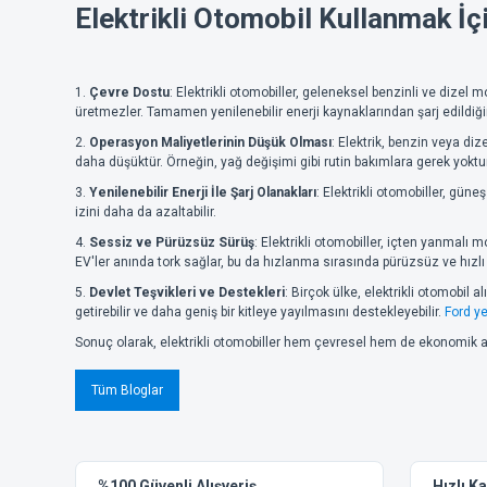
Elektrikli Otomobil Kullanmak İç
1.
Çevre Dostu
: Elektrikli otomobiller, geleneksel benzinli ve dizel 
üretmezler. Tamamen yenilenebilir enerji kaynaklarından şarj edildiğin
2.
Operasyon Maliyetlerinin Düşük Olması
: Elektrik, benzin veya di
daha düşüktür. Örneğin, yağ değişimi gibi rutin bakımlara gerek yoktur
3.
Yenilenebilir Enerji İle Şarj Olanakları
: Elektrikli otomobiller, güne
izini daha da azaltabilir.
4.
Sessiz ve Pürüzsüz Sürüş
: Elektrikli otomobiller, içten yanmalı
EV'ler anında tork sağlar, bu da hızlanma sırasında pürüzsüz ve hızlı bi
5.
Devlet Teşvikleri ve Destekleri
: Birçok ülke, elektrikli otomobil a
getirebilir ve daha geniş bir kitleye yayılmasını destekleyebilir.
Ford y
Sonuç olarak, elektrikli otomobiller hem çevresel hem de ekonomik avan
Tüm Bloglar
%100 Güvenli Alışveriş
Hızlı K