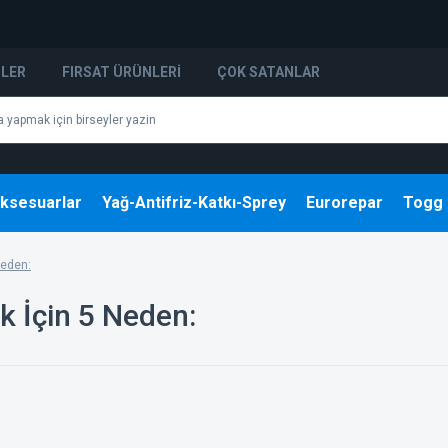
NLER
FIRSAT ÜRÜNLERI
ÇOK SATANLAR
ksesuarlar
Yağ-Antifriz-Katkı-Sprey
Eurorepar
Togg
Neden:
k İçin 5 Neden: