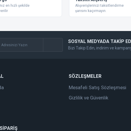
nız en hızlı şekilde
Alışverişlerinizi taksitlendirme
erilir
şansını kaçırmayın.
SOSYAL MEDYADA TAKİP ED
Bizi Takip Edin, indirim ve kampan
AL
SÖZLEŞMELER
da
Mesafeli Satış Sözleşmesi
Gizlilik ve Güvenlik
 SİPARİŞ