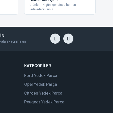
Ürünleri 14 gün İçerisinde hemen
iade edebilirsiniz.
İN
yaları kaçırmayın
KATEGORİLER
Ford Yedek Parça
Opel Yedek Parça
Citroen Yedek Parça
Peugeot Yedek Parça