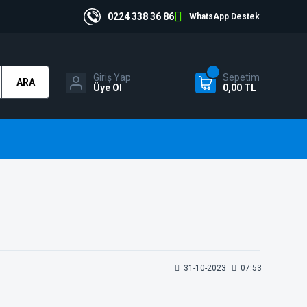
0224 338 36 86
WhatsApp Destek
Giriş Yap
Sepetim
ARA
Üye Ol
0,00 TL
31-10-2023
07:53