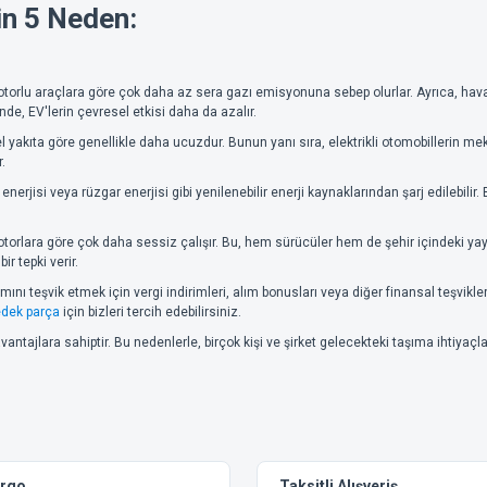
in 5 Neden:
motorlu araçlara göre çok daha az sera gazı emisyonuna sebep olurlar. Ayrıca, hava ki
de, EV'lerin çevresel etkisi daha da azalır.
zel yakıta göre genellikle daha ucuzdur. Bunun yanı sıra, elektrikli otomobillerin me
.
ş enerjisi veya rüzgar enerjisi gibi yenilenebilir enerji kaynaklarından şarj edilebil
 motorlara göre çok daha sessiz çalışır. Bu, hem sürücüler hem de şehir içindeki yay
r tepki verir.
lımını teşvik etmek için vergi indirimleri, alım bonusları veya diğer finansal teşvikl
edek parça
için bizleri tercih edebilirsiniz.
tajlara sahiptir. Bu nedenlerle, birçok kişi ve şirket gelecekteki taşıma ihtiyaçlar
argo
Taksitli Alışveriş