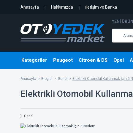
Anasayfa
Hakkımızda
İletişim ve Banka
YENI ÜRÜ
Kategoriler
Peugeot
Citroen & DS
Opel
A
Anasayfa
Bloglar
Genel
Elektrikli Otomobil Kullanmak İçin 5 
Elektrikli Otomobil Kullanma
Genel