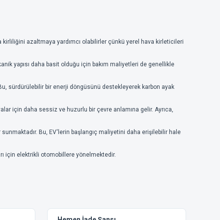
rliliğini azaltmaya yardımcı olabilirler çünkü yerel hava kirleticileri
kanik yapısı daha basit olduğu için bakım maliyetleri de genellikle
ir. Bu, sürdürülebilir bir enerji döngüsünü destekleyerek karbon ayak
alar için daha sessiz ve huzurlu bir çevre anlamına gelir. Ayrıca,
er sunmaktadır. Bu, EV'lerin başlangıç maliyetini daha erişilebilir hale
ı için elektrikli otomobillere yönelmektedir.
Hemen İade Şansı