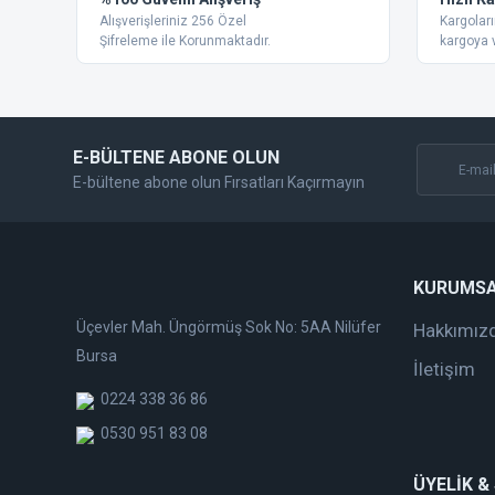
Alışverişleriniz 256 Özel
Kargoları
Şifreleme ile Korunmaktadır.
kargoya v
E-BÜLTENE ABONE OLUN
E-bültene abone olun Fırsatları Kaçırmayın
KURUMS
Üçevler Mah. Üngörmüş Sok No: 5AA Nilüfer
Hakkımız
Bursa
İletişim
0224 338 36 86
0530 951 83 08
ÜYELİK &