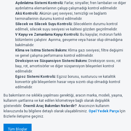
Aydınlatma Sistemi Kontrolü:
Farlar, sinyaller, fren lambaları ve diğer
aydınlatma elemanlarının çalışıp çalışmadığı kontrol edilmelidir.
Akü Kontrolü:
Akünün şarj seviyesi, temizliği ve bağlantı
terminallerinin durumu kontrol edilmelidir.
Silecek ve Silecek Suyu Kontrolü:
Sileceklerin durumu kontrol
edilmeli, silecek suyu seviyesi ve kalitesi gözden geçirilmelidir.
V Kayışı ve Zamanlama Kayışı Kontrolü:
Bu kayışlar, motorun farklı
bölümlerini çalıştırır. Aşınma, gevşeme veya hasar olup olmadığına
bakılmalıdır.
Klima ve Isıtma Sistemi Bakımı:
Klima gazı seviyesi, filtre değişimi
ve genel çalışma performansı kontrol edilmelidir.
Direksiyon ve Süspansiyon Sistemi Bakımı:
Direksiyon sıvısı, rot
başı, rot, amortisörler ve diğer süspansiyon bileşenleri kontrol
edilmelidir.
Egzoz Sistemi Kontrolü:
Egzoz borusu, susturucu ve katalitik
konvertör gibi bileşenlerin hasar veya sızıntı olup olmadığı kontrol
edilmelidir.
Bu bakımların ne sıklıkla yapılması gerektiği, aracın marka, modeli, yaşına,
kullanım şartlarına ve kat edilen kilometreye bağlı olarak değişiklik
gösterebilir.
Önemli Araç Bakımları Nelerdir?
Aracınızın kullanım
kılavuzunda bu bilgilere detaylı olarak ulaşabilirsiniz.
Opel Yedek Parça
İçin
Bizlerle iletişime geçiniz.
Tüm Bloglar