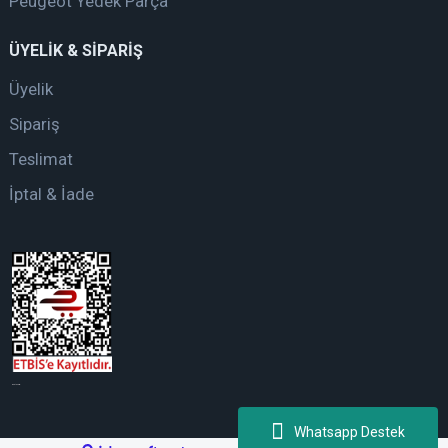
Peugeot Yedek Parça
ÜYELİK & SİPARİŞ
Üyelik
Sipariş
Teslimat
İptal & İade
web tasarım
Whatsapp Destek