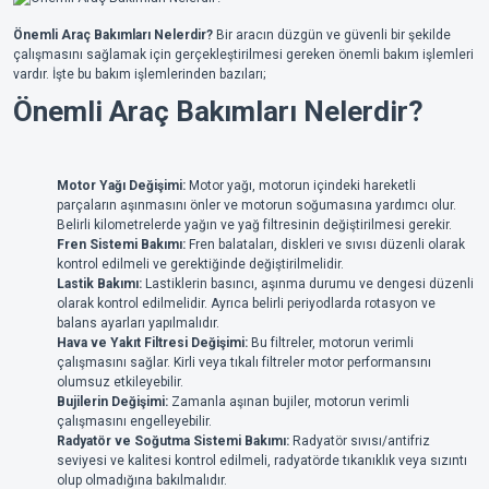
Önemli Araç Bakımları Nelerdir?
Bir aracın düzgün ve güvenli bir şekilde
çalışmasını sağlamak için gerçekleştirilmesi gereken önemli bakım işlemleri
vardır. İşte bu bakım işlemlerinden bazıları;
Önemli Araç Bakımları Nelerdir?
Motor Yağı Değişimi:
Motor yağı, motorun içindeki hareketli
parçaların aşınmasını önler ve motorun soğumasına yardımcı olur.
Belirli kilometrelerde yağın ve yağ filtresinin değiştirilmesi gerekir.
Fren Sistemi Bakımı:
Fren balataları, diskleri ve sıvısı düzenli olarak
kontrol edilmeli ve gerektiğinde değiştirilmelidir.
Lastik Bakımı:
Lastiklerin basıncı, aşınma durumu ve dengesi düzenli
olarak kontrol edilmelidir. Ayrıca belirli periyodlarda rotasyon ve
balans ayarları yapılmalıdır.
Hava ve Yakıt Filtresi Değişimi:
Bu filtreler, motorun verimli
çalışmasını sağlar. Kirli veya tıkalı filtreler motor performansını
olumsuz etkileyebilir.
Bujilerin Değişimi:
Zamanla aşınan bujiler, motorun verimli
çalışmasını engelleyebilir.
Radyatör ve Soğutma Sistemi Bakımı:
Radyatör sıvısı/antifriz
seviyesi ve kalitesi kontrol edilmeli, radyatörde tıkanıklık veya sızıntı
olup olmadığına bakılmalıdır.