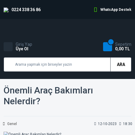
0224 338 36 86
WhatsApp Destek
Giriş Yap
Sepetim
Üye Ol
0,00 TL
ARA
Önemli Araç Bakımları
Nelerdir?
Genel
12-10-2023
18:30