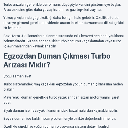
Turbo arızaları genellikle performans düşüşüyle kendini göstermeye başlar.
Araç eskisine göre daha yavaş hızlanır ve gaz tepkileri zayıflar.
Yokuş çıkışlarında güç eksikliği daha belirgin hale gelebilir. Özellikle turbo
devreye girmesi gereken devirlerde aracın isteksiz davranması dikkat çekici
bir belirtidir.
Bazı Astra J kullanıcıları hızlanma sırasında ıslık benzeri sesler duyduklarını
belirtmektedir. Bu sesler genellikle turbo hortumu kaçaklarından veya turbo
iç aşınmalarından kaynaklanabilir.
Egzozdan Duman Çıkması Turbo
Arızası Mıdır?
Çoğu zaman evet.
Turbo sistemindeki yağ kaçakları egzozdan yoğun duman çıkmasına neden
olabilir.
Mavi renkli duman genellikle turbo yataklarından sızan motor yağını işaret
eder.
Siyah duman ise hava-yakıt karışımındaki bozulmalardan kaynaklanabilir.
Beyaz duman ise farklı motor problemleriyle birlikte değerlendirilmelidir.
Özellikle sürekli ve yoğun duman oluşuyorsa sistem detaylı kontrol