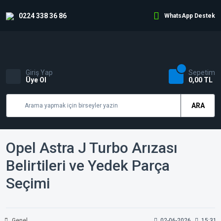
0224 338 36 86
WhatsApp Destek
Giriş Yap
Sepetim
Üye Ol
0,00 TL
ARA
Opel Astra J Turbo Arızası
Belirtileri ve Yedek Parça
Seçimi
Genel
02-06-2026
15:31