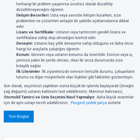
herhangi bir problem yaşanırsa ücretsiz olarak düzeltilip
düzeltilmeyeceğini öğrenin.
İletişim Becerileri
: Usta veya servisle iletişim kurarken, size
problemleri ve çözümleri anlaşılır bir şekilde açıklamalarına dikkat
edin.
Lisans ve Sertifikalar
: Ustanın veya tamircinin gerekli lisans ve
sertifikalara sahip olup olmadığını kontrol edin.
Deneyim
: Ustanın kaç yıllık deneyime sahip olduğunu ve daha önce
hangi tür araçlarla çalıştığını öğrenin.
Konum
: Servisin veya ustanın konumu da önemlidir. Evinize veya iş
yerinize yakın bir yerde olması, olası bir arıza durumunda size
kolaylık sağlar.
İlk İzlenimler
: İlk ziyaretinizde servisin temizlik durumu, çalışanların
tutumu ve diğer müşterilerle olan ilişkileri gibi faktörleri gözlemleyin.
Son olarak, seçiminizi yaptıktan sonra küçük bir işlemle başlayarak (örneğin
yağ değişimi) ustanın kalitesini test edebilirsiniz. Memnun kalırsanız,
Otomobil Tamirci ve Usta Seçimini Nasıl Yapmalıyız
daha büyük onarımlar
için de aynı ustayı tercih edebilirsiniz.
Peugeot yedek parça
sizlerle.
Tüm Bloglar