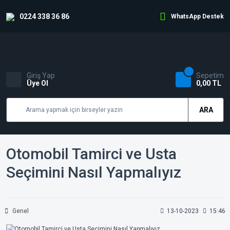
0224 338 36 86
WhatsApp Destek
Giriş Yap
Sepetim
Üye Ol
0,00 TL
ARA
Otomobil Tamirci ve Usta
Seçimini Nasıl Yapmalıyız
Genel
13-10-2023
15:46