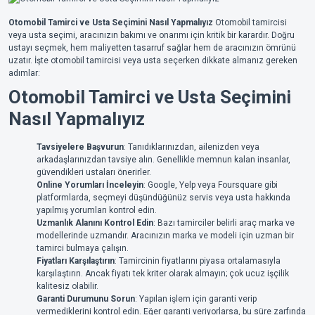
Otomobil Tamirci ve Usta Seçimini Nasıl Yapmalıyız
Otomobil tamircisi
veya usta seçimi, aracınızın bakımı ve onarımı için kritik bir karardır. Doğru
ustayı seçmek, hem maliyetten tasarruf sağlar hem de aracınızın ömrünü
uzatır. İşte otomobil tamircisi veya usta seçerken dikkate almanız gereken
adımlar:
Otomobil Tamirci ve Usta Seçimini
Nasıl Yapmalıyız
Tavsiyelere Başvurun
: Tanıdıklarınızdan, ailenizden veya
arkadaşlarınızdan tavsiye alın. Genellikle memnun kalan insanlar,
güvendikleri ustaları önerirler.
Online Yorumları İnceleyin
: Google, Yelp veya Foursquare gibi
platformlarda, seçmeyi düşündüğünüz servis veya usta hakkında
yapılmış yorumları kontrol edin.
Uzmanlık Alanını Kontrol Edin
: Bazı tamirciler belirli araç marka ve
modellerinde uzmandır. Aracınızın marka ve modeli için uzman bir
tamirci bulmaya çalışın.
Fiyatları Karşılaştırın
: Tamircinin fiyatlarını piyasa ortalamasıyla
karşılaştırın. Ancak fiyatı tek kriter olarak almayın; çok ucuz işçilik
kalitesiz olabilir.
Garanti Durumunu Sorun
: Yapılan işlem için garanti verip
vermediklerini kontrol edin. Eğer garanti veriyorlarsa, bu süre zarfında