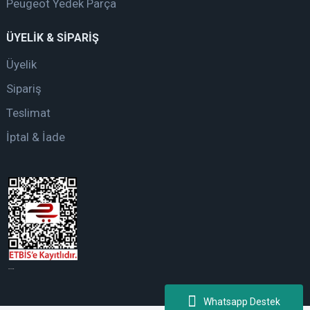
Peugeot Yedek Parça
ÜYELİK & SİPARİŞ
Üyelik
Sipariş
Teslimat
İptal & İade
web tasarım
Whatsapp Destek