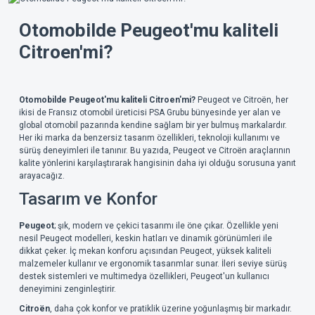
Otomobilde Peugeot'mu kaliteli
Citroen'mi?
Otomobilde Peugeot'mu kaliteli Citroen'mi?
Peugeot ve Citroën, her
ikisi de Fransız otomobil üreticisi PSA Grubu bünyesinde yer alan ve
global otomobil pazarında kendine sağlam bir yer bulmuş markalardır.
Her iki marka da benzersiz tasarım özellikleri, teknoloji kullanımı ve
sürüş deneyimleri ile tanınır. Bu yazıda, Peugeot ve Citroën araçlarının
kalite yönlerini karşılaştırarak hangisinin daha iyi olduğu sorusuna yanıt
arayacağız.
Tasarım ve Konfor
Peugeot
; şık, modern ve çekici tasarımı ile öne çıkar. Özellikle yeni
nesil Peugeot modelleri, keskin hatları ve dinamik görünümleri ile
dikkat çeker. İç mekan konforu açısından Peugeot, yüksek kaliteli
malzemeler kullanır ve ergonomik tasarımlar sunar. İleri seviye sürüş
destek sistemleri ve multimedya özellikleri, Peugeot'un kullanıcı
deneyimini zenginleştirir.
Citroën
, daha çok konfor ve pratiklik üzerine yoğunlaşmış bir markadır.