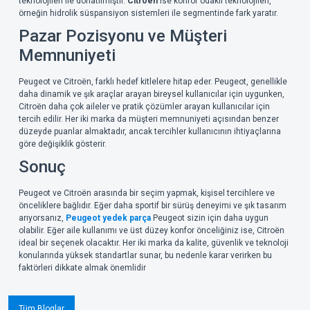
teknolojileri ile donatılmıştır.
Citroën
ise konfor odaklı teknolojileri,
örneğin hidrolik süspansiyon sistemleri ile segmentinde fark yaratır.
Pazar Pozisyonu ve Müşteri
Memnuniyeti
Peugeot ve Citroën, farklı hedef kitlelere hitap eder. Peugeot, genellikle
daha dinamik ve şık araçlar arayan bireysel kullanıcılar için uygunken,
Citroën daha çok aileler ve pratik çözümler arayan kullanıcılar için
tercih edilir. Her iki marka da müşteri memnuniyeti açısından benzer
düzeyde puanlar almaktadır, ancak tercihler kullanıcının ihtiyaçlarına
göre değişiklik gösterir.
Sonuç
Peugeot ve Citroën arasında bir seçim yapmak, kişisel tercihlere ve
önceliklere bağlıdır. Eğer daha sportif bir sürüş deneyimi ve şık tasarım
arıyorsanız,
Peugeot yedek parça
Peugeot sizin için daha uygun
olabilir. Eğer aile kullanımı ve üst düzey konfor önceliğiniz ise, Citroën
ideal bir seçenek olacaktır. Her iki marka da kalite, güvenlik ve teknoloji
konularında yüksek standartlar sunar, bu nedenle karar verirken bu
faktörleri dikkate almak önemlidir
Tüm Bloglar