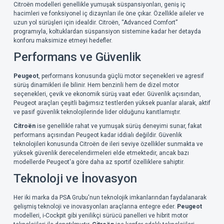
Citroën modelleri genellikle yumuşak süspansiyonları, geniş iç
hacimleri ve fonksiyonel iç dizaynları ile öne çıkar. Özellikle aileler ve
uzun yol sürüşleri için idealdir. Citroën, “Advanced Comfort”
programıyla, koltuklardan süspansiyon sistemine kadar her detayda
konforu maksimize etmeyi hedefler.
Performans ve Güvenlik
Peugeot
, performans konusunda güçlü motor seçenekleri ve agresif
sürüş dinamikleri ile bilinir. Hem benzinli hem de dizel motor
seçenekleri, çevik ve ekonomik sürüş vaat eder. Güvenlik açısından,
Peugeot araçları çeşitli bağımsız testlerden yüksek puanlar alarak, aktif
ve pasif güvenlik teknolojilerinde lider olduğunu kanıtlamıştır.
Citroën
ise genellikle rahat ve yumuşak sürüş deneyimi sunar, fakat
performans açısından Peugeot kadar iddialı değildir. Güvenlik
teknolojileri konusunda Citroën de ileri seviye özellikler sunmakta ve
yüksek güvenlik derecelendirmeleri elde etmektedir, ancak bazı
modellerde Peugeot'a göre daha az sportif özelliklere sahiptir.
Teknoloji ve İnovasyon
Her iki marka da PSA Grubu'nun teknolojik imkanlarından faydalanarak
gelişmiş teknoloji ve inovasyonları araçlarına entegre eder.
Peugeot
modelleri, i-Cockpit gibi yenilikçi sürücü panelleri ve hibrit motor