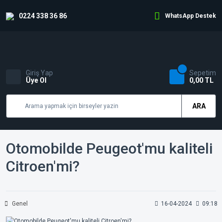
0224 338 36 86
WhatsApp Destek
Giriş Yap
Sepetim
Üye Ol
0,00 TL
ARA
Otomobilde Peugeot'mu kaliteli
Citroen'mi?
Genel
16-04-2024
09:18