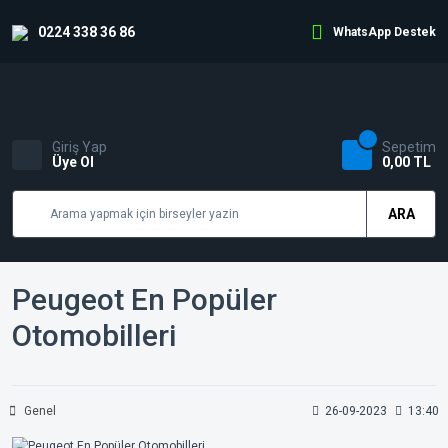
0224 338 36 86
WhatsApp Destek
Giriş Yap
Sepetim
Üye Ol
0,00 TL
ARA
Peugeot En Popüler
Otomobilleri
Genel
26-09-2023
13:40