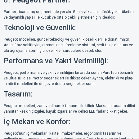
Partner, ticari araç segmentinde yer alır. Geniş yük alanı, düşük yakıt tüketimi
ve dayanıklı yapısı ile küçük ve orta ölçekli işletmeler için idealdir.
Teknoloji ve Güvenlik:
Peugeot modelleri, güncel teknoloji ve güvenlik özellikleri ile donatılmıştır.
Adaptif hız sabitleyici, otomatik acil frenleme sistemi, şerit takip asistanı ve
ölü açı uyarı sistemi gibi özellikler sürücülere destek olur.
Performans ve Yakıt Verimliliği:
Peugeot, performans ve yakıt verimliliğini bir arada sunan PureTech benzinli
ve BlueHDi dizel motor seçenekleri ile dikkat çeker. Ayrıca, elektrikli ve plug-
in hibrit modelleri ile de çevre dostu seçenekler sunar.
Tasarım:
Peugeot modelleri, zarif ve dinamik tasarımı ile bilinir. Markanın tasarım dilini
yansıtan keskin çizgiler, büyük ızgaralar ve çekici LED farlar dikkat çeker.
İç Mekan ve Konfor:
Peugeot'nun iç mekanları, kaliteli malzemeler, ergonomik tasarım ve
gelişmiş multimedya sistemleri ile donatılmıştır. Geniş iç mekan ve konforlu