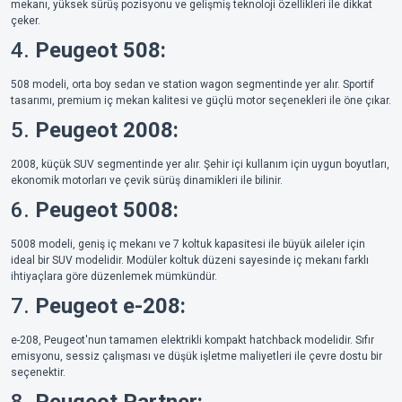
mekanı, yüksek sürüş pozisyonu ve gelişmiş teknoloji özellikleri ile dikkat
çeker.
4.
Peugeot 508:
508 modeli, orta boy sedan ve station wagon segmentinde yer alır. Sportif
tasarımı, premium iç mekan kalitesi ve güçlü motor seçenekleri ile öne çıkar.
5.
Peugeot 2008:
2008, küçük SUV segmentinde yer alır. Şehir içi kullanım için uygun boyutları,
ekonomik motorları ve çevik sürüş dinamikleri ile bilinir.
6.
Peugeot 5008:
5008 modeli, geniş iç mekanı ve 7 koltuk kapasitesi ile büyük aileler için
ideal bir SUV modelidir. Modüler koltuk düzeni sayesinde iç mekanı farklı
ihtiyaçlara göre düzenlemek mümkündür.
7.
Peugeot e-208:
e-208, Peugeot'nun tamamen elektrikli kompakt hatchback modelidir. Sıfır
emisyonu, sessiz çalışması ve düşük işletme maliyetleri ile çevre dostu bir
seçenektir.
8.
Peugeot Partner: