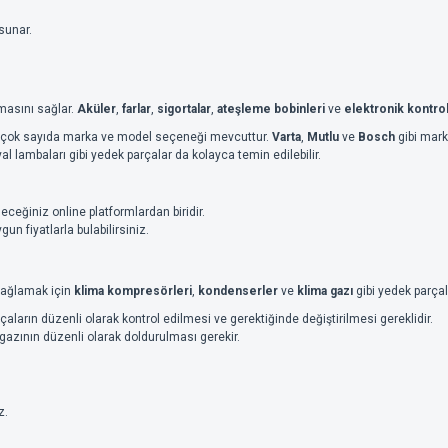
sunar.
şmasını sağlar.
Aküler
,
farlar
,
sigortalar
,
ateşleme bobinleri
ve
elektronik kontrol
rda çok sayıda marka ve model seçeneği mevcuttur.
Varta
,
Mutlu
ve
Bosch
gibi mark
al lambaları gibi yedek parçalar da kolayca temin edilebilir.
ceğiniz online platformlardan biridir.
un fiyatlarla bulabilirsiniz.
 sağlamak için
klima kompresörleri
,
kondenserler
ve
klima gazı
gibi yedek parçal
çaların düzenli olarak kontrol edilmesi ve gerektiğinde değiştirilmesi gereklidir.
gazının düzenli olarak doldurulması gerekir.
z.