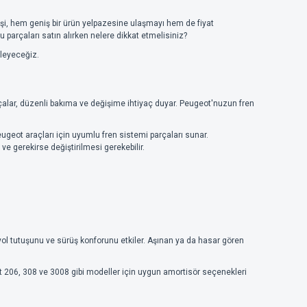
rişi, hem geniş bir ürün yelpazesine ulaşmayı hem de fiyat
u parçaları satın alırken nelere dikkat etmelisiniz?
eleyeceğiz.
çalar, düzenli bakıma ve değişime ihtiyaç duyar. Peugeot'nuzun fren
eugeot araçları için uyumlu fren sistemi parçaları sunar.
e gerekirse değiştirilmesi gerekebilir.
 yol tutuşunu ve sürüş konforunu etkiler. Aşınan ya da hasar gören
t 206, 308 ve 3008 gibi modeller için uygun amortisör seçenekleri