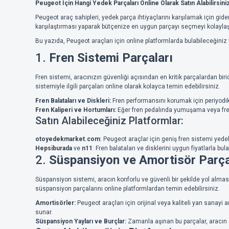
Peugeot İçin Hangi Yedek Parçaları Online Olarak Satın Alabilirsini
Peugeot araç sahipleri, yedek parça ihtiyaçlarını karşılamak için gide
karşılaştırması yaparak bütçenize en uygun parçayı seçmeyi kolaylaştı
Bu yazıda, Peugeot araçları için online platformlarda bulabileceğiniz
1.
Fren Sistemi Parçaları
Fren sistemi, aracınızın güvenliği açısından en kritik parçalardan birid
sistemiyle ilgili parçaları online olarak kolayca temin edebilirsiniz.
Fren Balataları ve Diskleri:
Fren performansını korumak için periyodik o
Fren Kaliperi ve Hortumları:
Eğer fren pedalında yumuşama veya frenl
Satın Alabileceğiniz Platformlar:
otoyedekmarket.com
: Peugeot araçlar için geniş fren sistemi yed
Hepsiburada
ve
n11
: Fren balataları ve disklerini uygun fiyatlarla bula
2.
Süspansiyon ve Amortisör Parça
Süspansiyon sistemi, aracın konforlu ve güvenli bir şekilde yol almas
süspansiyon parçalarını online platformlardan temin edebilirsiniz.
Amortisörler:
Peugeot araçları için orijinal veya kaliteli yan sanayi a
sunar.
Süspansiyon Yayları ve Burçlar:
Zamanla aşınan bu parçalar, aracın st