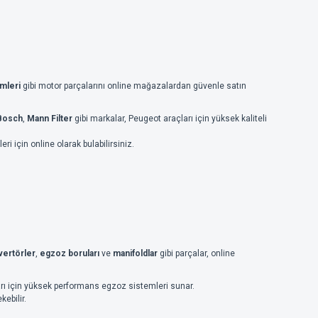
mleri
gibi motor parçalarını online mağazalardan güvenle satın
Bosch
,
Mann Filter
gibi markalar, Peugeot araçları için yüksek kaliteli
ri için online olarak bulabilirsiniz.
nvertörler
,
egzoz boruları
ve
manifoldlar
gibi parçalar, online
arı için yüksek performans egzoz sistemleri sunar.
ebilir.