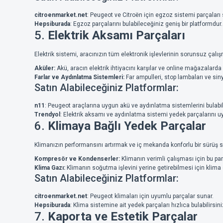
citroenmarket.net
: Peugeot ve Citroën için egzoz sistemi parçaları 
Hepsiburada
: Egzoz parçalarını bulabileceğiniz geniş bir platformdur.
5.
Elektrik Aksamı Parçaları
Elektrik sistemi, aracınızın tüm elektronik işlevlerinin sorunsuz çalı
Aküler:
Akü, aracın elektrik ihtiyacını karşılar ve online mağazala
Farlar ve Aydınlatma Sistemleri:
Far ampulleri, stop lambaları ve siny
Satın Alabileceğiniz Platformlar:
n11
: Peugeot araçlarına uygun akü ve aydınlatma sistemlerini bulabile
Trendyol
: Elektrik aksamı ve aydınlatma sistemi yedek parçalarını uyg
6.
Klimaya Bağlı Yedek Parçalar
Klimanızın performansını artırmak ve iç mekanda konforlu bir sürüş
Kompresör ve Kondenserler:
Klimanın verimli çalışması için bu par
Klima Gazı:
Klimanın soğutma işlevini yerine getirebilmesi için klima 
Satın Alabileceğiniz Platformlar:
citroenmarket.net
: Peugeot klimaları için uyumlu parçalar sunar.
Hepsiburada
: Klima sistemine ait yedek parçaları hızlıca bulabilirsini
7.
Kaporta ve Estetik Parçalar