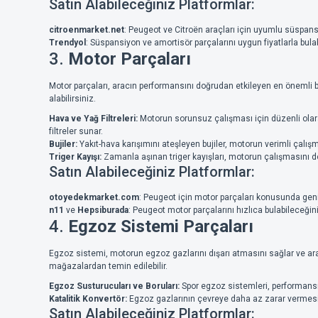
Satın Alabileceğiniz Platformlar:
citroenmarket.net
: Peugeot ve Citroën araçları için uyumlu süspans
Trendyol
: Süspansiyon ve amortisör parçalarını uygun fiyatlarla bulab
3.
Motor Parçaları
Motor parçaları, aracın performansını doğrudan etkileyen en önemli b
alabilirsiniz.
Hava ve Yağ Filtreleri:
Motorun sorunsuz çalışması için düzenli olara
filtreler sunar.
Bujiler:
Yakıt-hava karışımını ateşleyen bujiler, motorun verimli çalışm
Triger Kayışı:
Zamanla aşınan triger kayışları, motorun çalışmasını do
Satın Alabileceğiniz Platformlar:
otoyedekmarket.com
: Peugeot için motor parçaları konusunda geni
n11
ve
Hepsiburada
: Peugeot motor parçalarını hızlıca bulabileceğini
4.
Egzoz Sistemi Parçaları
Egzoz sistemi, motorun egzoz gazlarını dışarı atmasını sağlar ve ara
mağazalardan temin edilebilir.
Egzoz Susturucuları ve Boruları:
Spor egzoz sistemleri, performansı a
Katalitik Konvertör:
Egzoz gazlarının çevreye daha az zarar vermesini
Satın Alabileceğiniz Platformlar: