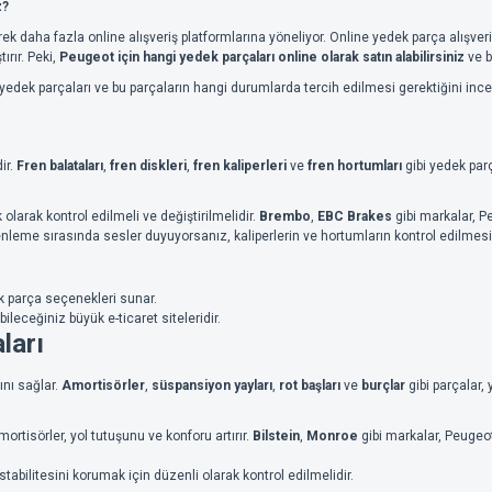
z?
rek daha fazla online alışveriş platformlarına yöneliyor. Online yedek parça alışve
rır. Peki,
Peugeot için hangi yedek parçaları online olarak satın alabilirsiniz
ve b
 yedek parçaları ve bu parçaların hangi durumlarda tercih edilmesi gerektiğini inc
ir.
Fren balataları
,
fren diskleri
,
fren kaliperleri
ve
fren hortumları
gibi yedek par
larak kontrol edilmeli ve değiştirilmelidir.
Brembo
,
EBC Brakes
gibi markalar, P
eme sırasında sesler duyuyorsanız, kaliperlerin ve hortumların kontrol edilmesi v
ek parça seçenekleri sunar.
bileceğiniz büyük e-ticaret siteleridir.
ları
ını sağlar.
Amortisörler
,
süspansiyon yayları
,
rot başları
ve
burçlar
gibi parçalar,
mortisörler, yol tutuşunu ve konforu artırır.
Bilstein
,
Monroe
gibi markalar, Peugeo
abilitesini korumak için düzenli olarak kontrol edilmelidir.