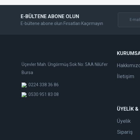
E-BÜLTENE ABONE OLUN
E-bültene abone olun Fırsatları Kaçırmayın
KURUMS
Üçevler Mah. Üngörmüş Sok No: 5AA Nilüfer
Hakkımız
Bursa
İletişim
0224 338 36 86
0530 951 83 08
ÜYELİK &
Üyelik
Sipariş