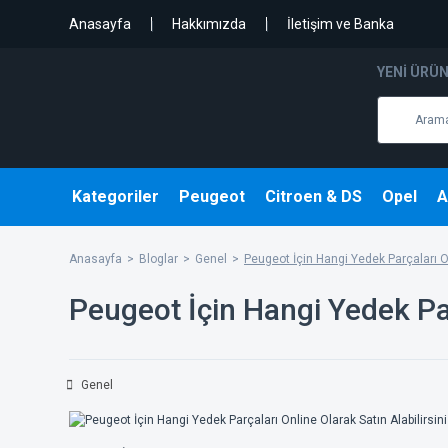
Anasayfa
Hakkımızda
İletişim ve Banka
YENI ÜRÜ
Kategoriler
Peugeot
Citroen & DS
Opel
A
Anasayfa
Bloglar
Genel
Peugeot İçin Hangi Yedek Parçaları On
Peugeot İçin Hangi Yedek Par
Genel