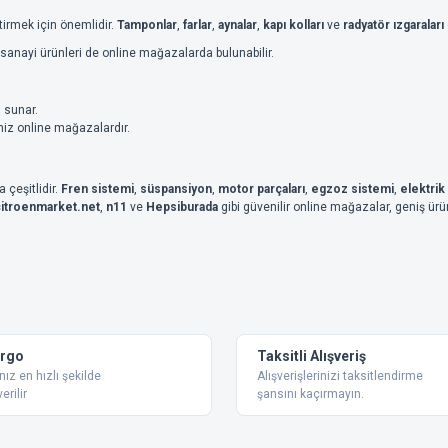
tirmek için önemlidir.
Tamponlar
,
farlar
,
aynalar
,
kapı kolları
ve
radyatör ızgaraları
n sanayi ürünleri de online mağazalarda bulunabilir.
 sunar.
iniz online mağazalardır.
 çeşitlidir.
Fren sistemi
,
süspansiyon
,
motor parçaları
,
egzoz sistemi
,
elektrik
citroenmarket.net
,
n11
ve
Hepsiburada
gibi güvenilir online mağazalar, geniş ürü
argo
Taksitli Alışveriş
nız en hızlı şekilde
Alışverişlerinizi taksitlendirme
erilir
şansını kaçırmayın.