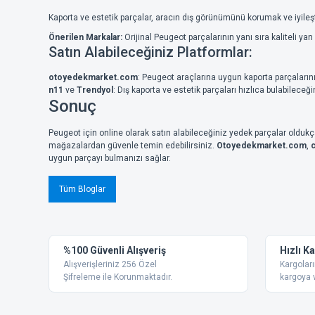
Kaporta ve estetik parçalar, aracın dış görünümünü korumak ve iyileş
Önerilen Markalar:
Orijinal Peugeot parçalarının yanı sıra kaliteli ya
Satın Alabileceğiniz Platformlar:
otoyedekmarket.com
: Peugeot araçlarına uygun kaporta parçalarını
n11
ve
Trendyol
: Dış kaporta ve estetik parçaları hızlıca bulabileceğ
Sonuç
Peugeot için online olarak satın alabileceğiniz yedek parçalar oldukça
mağazalardan güvenle temin edebilirsiniz.
Otoyedekmarket.com
,
uygun parçayı bulmanızı sağlar.
Tüm Bloglar
%100 Güvenli Alışveriş
Hızlı K
Alışverişleriniz 256 Özel
Kargoları
Şifreleme ile Korunmaktadır.
kargoya v