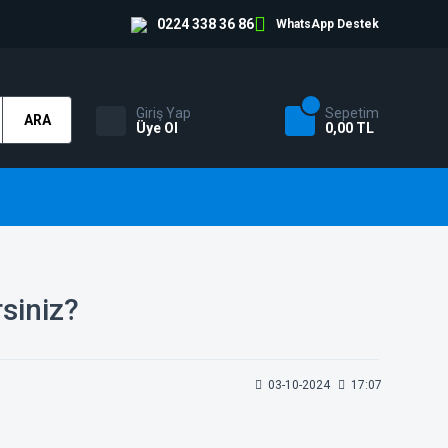
0224 338 36 86
WhatsApp Destek
Giriş Yap
Sepetim
ARA
Üye Ol
0,00 TL
rsiniz?
03-10-2024
17:07