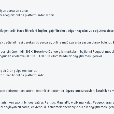
iyon parçaları sunar.
ileceğiniz online platformlardan biridir.
ileşenlerdir.
Hava filtreleri
,
bujiler
,
yağ filtreleri
,
triger kayışları
ve
soğutma siste
k değiştirilmesi gereken bu parçalar, online mağazalarda yaygın olarak bulunur.
ası için önemlidir.
NGK
,
Bosch
ve
Denso
gibi markaların bujilerini Peugeot modelle
ğrudan etkiler ve 60.000 – 100.000 kilometrede bir değiştirilmesi gerekir.
ş bir ürün yelpazesi sunar.
z güvenilir online platformlardır.
cın performansını artıran önemli bir sistemdir.
Egzoz susturucuları
,
katalitik ko
rtırırken sportif bir ses sağlar.
Remus
,
MagnaFlow
gibi markalar, Peugeot araçl
 sağlayan bu parça, çevresel düzenlemeler nedeniyle sık sık değiştirilmesi gerek