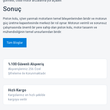
görmesi, ciddi motor arızalarına yol açabilir.
Sonuç
Piston kolu, içten yanmalı motorların temel bileşenlerinden biridir ve motorun
güç üretme kapasitesinde merkezi bir rol oynar. Motorun verimli ve sorunsuz
çalışmasında önemli bir yere sahip olan piston kolu, motor tasarım ve
mühendisliğinin temel unsurlarından biridir.
Tüm Bloglar
%100 Güvenli Alışveriş
Alışverişleriniz 256 Özel
Şifreleme ile Korunmaktadır.
Hızlı Kargo
Kargolarınız en hızlı şekilde
kargoya verilir