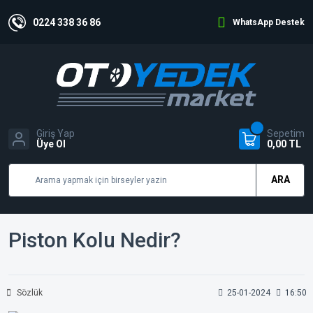
0224 338 36 86
WhatsApp Destek
Giriş Yap
Sepetim
Üye Ol
0,00 TL
ARA
Piston Kolu Nedir?
Sözlük
25-01-2024
16:50