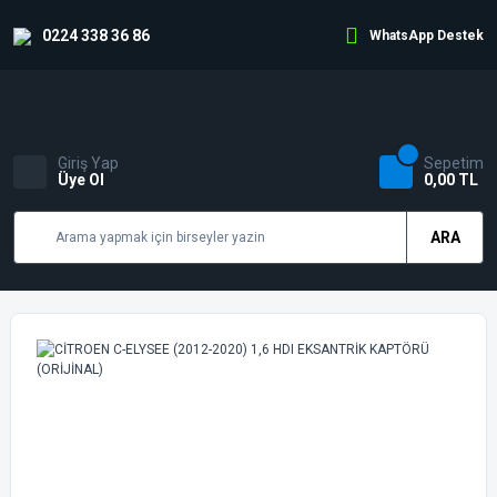
0224 338 36 86
WhatsApp Destek
Giriş Yap
Sepetim
Üye Ol
0,00 TL
ARA