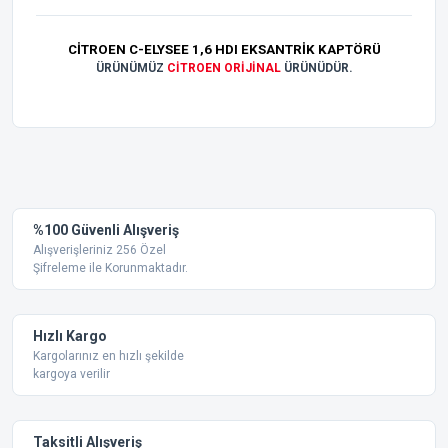
CİTROEN C-ELYSEE 1,6 HDI EKSANTRİK KAPTÖRÜ
ÜRÜNÜMÜZ
CİTROEN ORİJİNAL
ÜRÜNÜDÜR.
Bu ürünün fiyat bilgisi, resim, ürün açıklamalarında ve diğer
konularda yetersiz gördüğünüz noktaları öneri formunu
Bu ürüne ilk yorumu siz yapın!
kullanarak tarafımıza iletebilirsiniz.
Görüş ve önerileriniz için teşekkür ederiz.
Yorum Yaz
%100 Güvenli Alışveriş
Ürün resmi kalitesiz, bozuk veya görüntülenemiyor.
Alışverişleriniz 256 Özel
Şifreleme ile Korunmaktadır.
Ürün açıklamasında eksik bilgiler bulunuyor.
Ürün bilgilerinde hatalar bulunuyor.
Ürün fiyatı diğer sitelerden daha pahalı.
Hızlı Kargo
Bu ürüne benzer farklı alternatifler olmalı.
Kargolarınız en hızlı şekilde
kargoya verilir
Taksitli Alışveriş