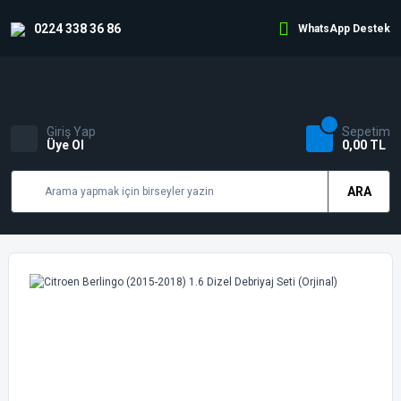
0224 338 36 86
WhatsApp Destek
Giriş Yap
Sepetim
Üye Ol
0,00 TL
ARA