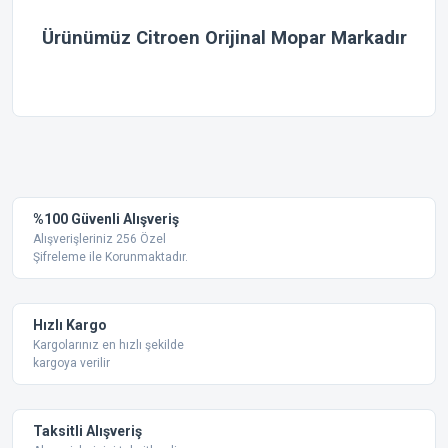
Ürünümüz Citroen Orijinal Mopar Markadır
Bu ürünün fiyat bilgisi, resim, ürün açıklamalarında ve diğer
konularda yetersiz gördüğünüz noktaları öneri formunu
Bu ürüne ilk yorumu siz yapın!
kullanarak tarafımıza iletebilirsiniz.
Görüş ve önerileriniz için teşekkür ederiz.
Yorum Yaz
%100 Güvenli Alışveriş
Ürün resmi kalitesiz, bozuk veya görüntülenemiyor.
Alışverişleriniz 256 Özel
Şifreleme ile Korunmaktadır.
Ürün açıklamasında eksik bilgiler bulunuyor.
Ürün bilgilerinde hatalar bulunuyor.
Ürün fiyatı diğer sitelerden daha pahalı.
Hızlı Kargo
Bu ürüne benzer farklı alternatifler olmalı.
Kargolarınız en hızlı şekilde
kargoya verilir
Taksitli Alışveriş