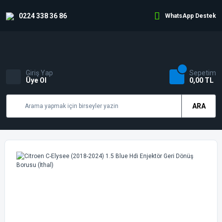
0224 338 36 86
WhatsApp Destek
Giriş Yap
Sepetim
Üye Ol
0,00 TL
ARA