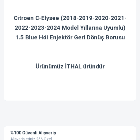
Citroen C-Elysee (2018-2019-2020-2021-
2022-2023-2024 Model Yıllarına Uyumlu)
1.5 Blue Hdi Enjektör Geri Dönüş Borusu
Ürünümüz İTHAL üründür
Bu ürünün fiyat bilgisi, resim, ürün açıklamalarında ve diğer
konularda yetersiz gördüğünüz noktaları öneri formunu
Bu ürüne ilk yorumu siz yapın!
kullanarak tarafımıza iletebilirsiniz.
Görüş ve önerileriniz için teşekkür ederiz.
Yorum Yaz
%100 Güvenli Alışveriş
Ürün resmi kalitesiz, bozuk veya görüntülenemiyor.
Alışverişleriniz 256 Özel