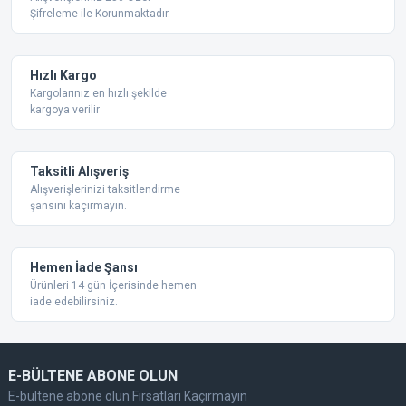
Şifreleme ile Korunmaktadır.
Ürün açıklamasında eksik bilgiler bulunuyor.
Ürün bilgilerinde hatalar bulunuyor.
Ürün fiyatı diğer sitelerden daha pahalı.
Hızlı Kargo
Bu ürüne benzer farklı alternatifler olmalı.
Kargolarınız en hızlı şekilde
kargoya verilir
Taksitli Alışveriş
Alışverişlerinizi taksitlendirme
şansını kaçırmayın.
Gönder
Hemen İade Şansı
Ürünleri 14 gün İçerisinde hemen
iade edebilirsiniz.
E-BÜLTENE ABONE OLUN
E-bültene abone olun Fırsatları Kaçırmayın