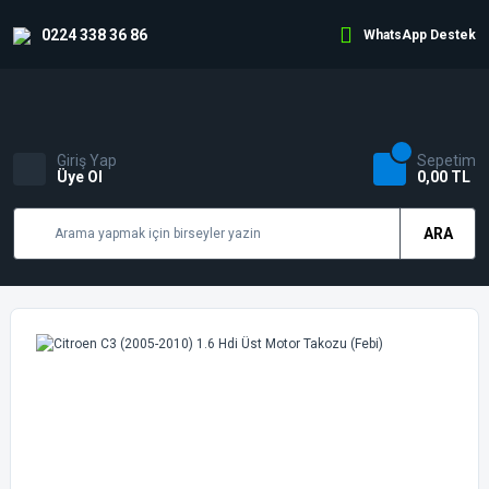
0224 338 36 86
WhatsApp Destek
Giriş Yap
Sepetim
Üye Ol
0,00 TL
ARA