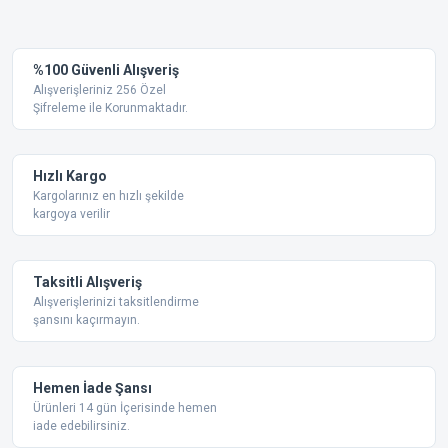
Bu ürüne ilk yorumu siz yapın!
kullanarak tarafımıza iletebilirsiniz.
Görüş ve önerileriniz için teşekkür ederiz.
Yorum Yaz
%100 Güvenli Alışveriş
Ürün resmi kalitesiz, bozuk veya görüntülenemiyor.
Alışverişleriniz 256 Özel
Şifreleme ile Korunmaktadır.
Ürün açıklamasında eksik bilgiler bulunuyor.
Ürün bilgilerinde hatalar bulunuyor.
Ürün fiyatı diğer sitelerden daha pahalı.
Hızlı Kargo
Bu ürüne benzer farklı alternatifler olmalı.
Kargolarınız en hızlı şekilde
kargoya verilir
Taksitli Alışveriş
Alışverişlerinizi taksitlendirme
şansını kaçırmayın.
Gönder
Hemen İade Şansı
Ürünleri 14 gün İçerisinde hemen
iade edebilirsiniz.