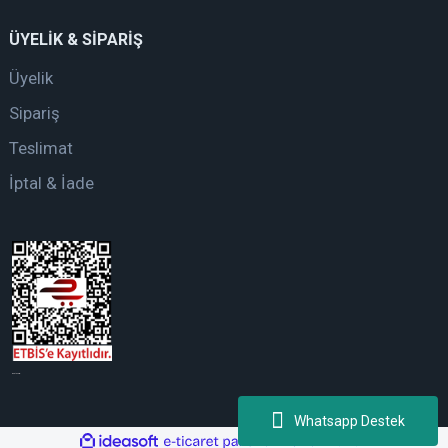
ÜYELİK & SİPARİŞ
Üyelik
Sipariş
Teslimat
İptal & İade
web tasarım
Whatsapp Destek
ile
ideasoft
e-