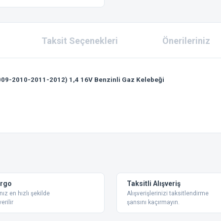
Taksit Seçenekleri
Önerileriniz
9-2010-2011-2012) 1,4 16V Benzinli Gaz Kelebeği
 konularda yetersiz gördüğünüz noktaları öneri formunu kullanarak tarafımıza ilet
Bu ürüne ilk yorumu siz yapın!
Yorum Yaz
argo
Taksitli Alışveriş
nız en hızlı şekilde
Alışverişlerinizi taksitlendirme
erilir
şansını kaçırmayın.