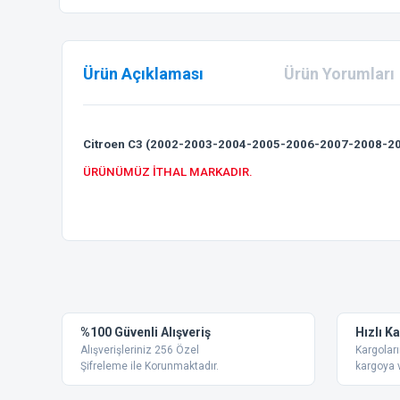
Ürün Açıklaması
Ürün Yorumları
Citroen C3 (2002-2003-2004-2005-2006-2007-2008-200
ÜRÜNÜMÜZ İTHAL MARKADIR.
Bu ürünün fiyat bilgisi, resim, ürün açıklamalarında ve diğer
Görüş ve önerileriniz için teşekkür ederiz.
Ürün resmi kalitesiz, bozuk veya görüntülenemiyor.
%100 Güvenli Alışveriş
Hızlı K
Ürün açıklamasında eksik bilgiler bulunuyor.
Alışverişleriniz 256 Özel
Kargoları
Ürün bilgilerinde hatalar bulunuyor.
Şifreleme ile Korunmaktadır.
kargoya v
Ürün fiyatı diğer sitelerden daha pahalı.