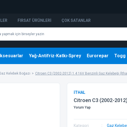
NLER
FIRSAT ÜRÜNLERI
ÇOK SATANLAR
ksesuarlar
Yağ-Antifriz-Katkı-Sprey
Eurorepar
Togg
Gaz Kelebek Boğazı
Citroen C3 (2002-2012) 1.4 16V Benzinli Gaz Kelebeği (İtha
İTHAL
Citroen C3 (2002-2012) 
Yorum Yap
Kategori
Gaz Kelebe