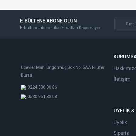
Bu ürüne benzer farklı alternatifler olmalı.
E-BÜLTENE ABONE OLUN
E-bültene abone olun Fırsatları Kaçırmayın
KURUMS
Üçevler Mah. Üngörmüş Sok No: 5AA Nilüfer
Hakkımız
Bursa
İletişim
0224 338 36 86
0530 951 83 08
ÜYELİK &
Üyelik
Sipariş