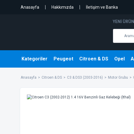
Anasayfa
Hakkımızda
İletişim ve Banka
YENI ÜRÜ
Kategoriler
Peugeot
Citroen & DS
Opel
A
Anasayfa
Citroen & DS
C3 & DS3 (2003-2016)
Motor Grubu