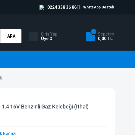
0224 338 36 86
WhatsApp Destek
Giriş Yap
Sepetim
ARA
Üye Ol
0,00 TL
l)
1.4 16V Benzinli Gaz Kelebeği (İthal)
k Boğazı