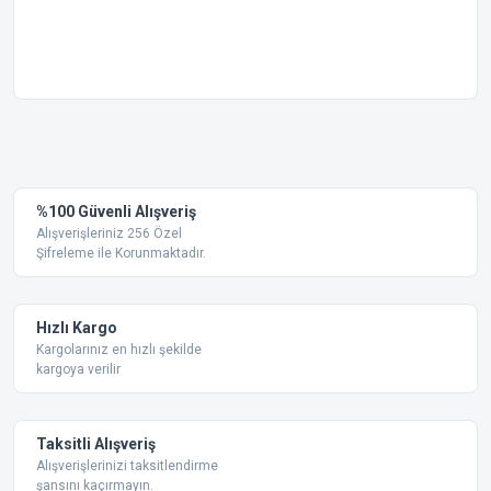
Bu ürünün fiyat bilgisi, resim, ürün açıklamalarında ve diğer
konularda yetersiz gördüğünüz noktaları öneri formunu
Bu ürüne ilk yorumu siz yapın!
kullanarak tarafımıza iletebilirsiniz.
Görüş ve önerileriniz için teşekkür ederiz.
Yorum Yaz
%100 Güvenli Alışveriş
Ürün resmi kalitesiz, bozuk veya görüntülenemiyor.
Alışverişleriniz 256 Özel
Şifreleme ile Korunmaktadır.
Ürün açıklamasında eksik bilgiler bulunuyor.
Ürün bilgilerinde hatalar bulunuyor.
Ürün fiyatı diğer sitelerden daha pahalı.
Hızlı Kargo
Bu ürüne benzer farklı alternatifler olmalı.
Kargolarınız en hızlı şekilde
kargoya verilir
Taksitli Alışveriş
Alışverişlerinizi taksitlendirme
şansını kaçırmayın.