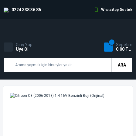
0224 338 36 86
WhatsApp Destek
Giriş Yap
Sepetim
Üye Ol
0,00 TL
ARA