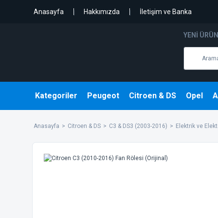
Anasayfa
Hakkımızda
İletişim ve Banka
YENI ÜRÜ
Kategoriler
Peugeot
Citroen & DS
Opel
A
Anasayfa
Citroen & DS
C3 & DS3 (2003-2016)
Elektrik ve Elek