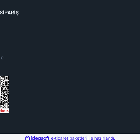
 SİPARİŞ
de
ile
ideasoft
e-