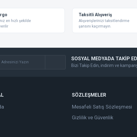
Yorum Yaz
argo
Taksitli Alışveriş
nız en hızlı şekilde
Alışverişlerinizi taksitlendirme
erilir
şansını kaçırmayın.
SOSYAL MEDYADA TAKİP ED
Bizi Takip Edin, indirim ve kampan
Gönder
AL
SÖZLEŞMELER
da
Mesafeli Satış Sözleşmesi
Gizlilik ve Güvenlik