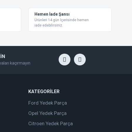
Hemen İade Şansı
Ürünleri 14 gün İçerisinde hemen
iade edebilirsiniz.
İN
yaları kaçırmayın
KATEGORİLER
Ford Yedek Parça
Opel Yedek Parça
Citroen Yedek Parça