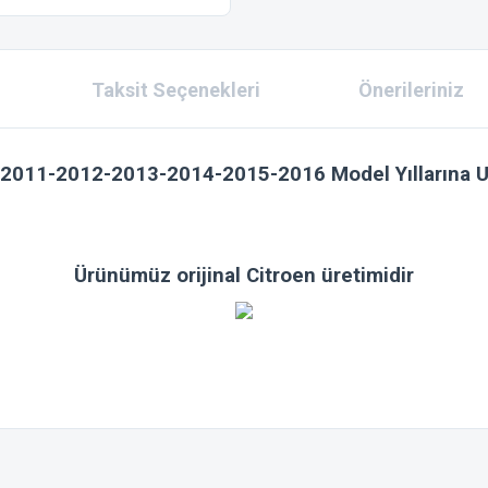
Taksit Seçenekleri
Önerileriniz
-2011-2012-2013-2014-2015-2016 Model Yıllarına U
Ürünümüz orijinal Citroen üretimidir
 konularda yetersiz gördüğünüz noktaları öneri formunu kullanarak tarafımıza ilet
Bu ürüne ilk yorumu siz yapın!