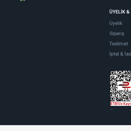
ÜYELİK &
Üyelik
Sipariş
Teslimat
İptal & İa
web tasarım