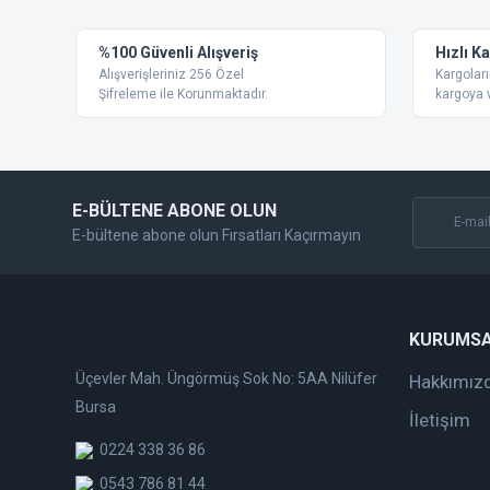
Ürün resmi kalitesiz, bozuk veya görüntülenemiyor.
%100 Güvenli Alışveriş
Hızlı K
Ürün açıklamasında eksik bilgiler bulunuyor.
Alışverişleriniz 256 Özel
Kargoları
Ürün bilgilerinde hatalar bulunuyor.
Şifreleme ile Korunmaktadır.
kargoya v
Ürün fiyatı diğer sitelerden daha pahalı.
Bu ürüne benzer farklı alternatifler olmalı.
E-BÜLTENE ABONE OLUN
E-bültene abone olun Fırsatları Kaçırmayın
KURUMS
Üçevler Mah. Üngörmüş Sok No: 5AA Nilüfer
Hakkımız
Bursa
İletişim
0224 338 36 86
0543 786 81 44