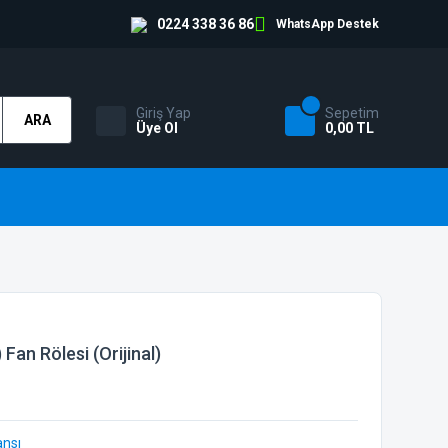
0224 338 36 86
WhatsApp Destek
Giriş Yap
Sepetim
ARA
Üye Ol
0,00 TL
Fan Rölesi (Orijinal)
ansı