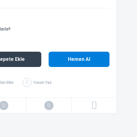
erle!!
epete Ekle
Hemen Al
Yorum Yaz