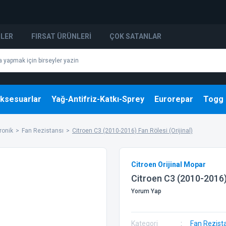
NLER
FIRSAT ÜRÜNLERI
ÇOK SATANLAR
ksesuarlar
Yağ-Antifriz-Katkı-Sprey
Eurorepar
Togg
tronik
Fan Rezistansı
Citroen C3 (2010-2016) Fan Rölesi (Orijinal)
Citroen Orijinal Mopar
Citroen C3 (2010-2016) 
Yorum Yap
Kategori
Fan Rezist