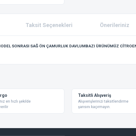
Taksit Seçenekleri
Önerileriniz
0 MODEL SONRASI SAĞ ÖN ÇAMURLUK DAVLUMBAZI ÜRÜNÜMÜZ CİTRO
 konularda yetersiz gördüğünüz noktaları öneri formunu kullanarak tarafımıza ilet
Bu ürüne ilk yorumu siz yapın!
Yorum Yaz
argo
Taksitli Alışveriş
nız en hızlı şekilde
Alışverişlerinizi taksitlendirme
erilir
şansını kaçırmayın.