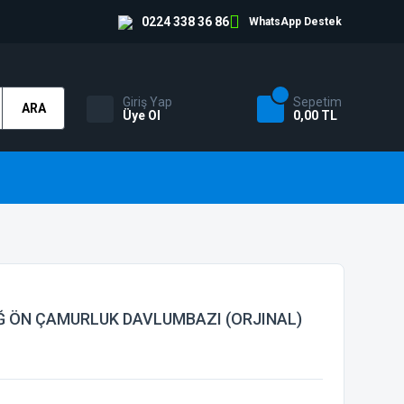
0224 338 36 86
WhatsApp Destek
Giriş Yap
Sepetim
ARA
Üye Ol
0,00 TL
Ğ ÖN ÇAMURLUK DAVLUMBAZI (ORJINAL)