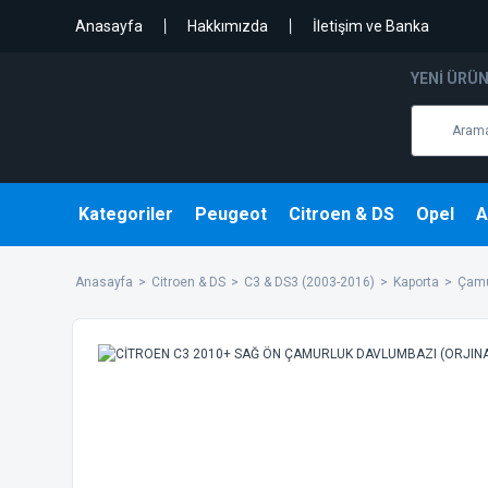
Anasayfa
Hakkımızda
İletişim ve Banka
YENI ÜRÜ
Kategoriler
Peugeot
Citroen & DS
Opel
A
Anasayfa
Citroen & DS
C3 & DS3 (2003-2016)
Kaporta
Çamu