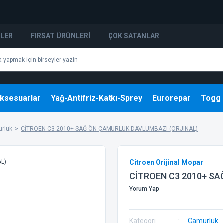
NLER
FIRSAT ÜRÜNLERI
ÇOK SATANLAR
ksesuarlar
Yağ-Antifriz-Katkı-Sprey
Eurorepar
Togg
rluk
CİTROEN C3 2010+ SAĞ ÖN ÇAMURLUK DAVLUMBAZI (ORJINAL)
Citroen Orijinal Mopar
CİTROEN C3 2010+ SA
Yorum Yap
Kategori
Çamurluk