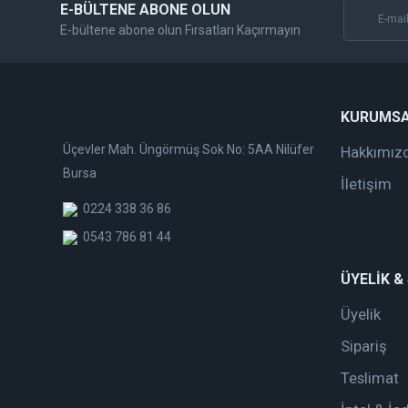
E-BÜLTENE ABONE OLUN
E-bültene abone olun Fırsatları Kaçırmayın
KURUMS
Üçevler Mah. Üngörmüş Sok No: 5AA Nilüfer
Hakkımız
Bursa
İletişim
0224 338 36 86
0543 786 81 44
ÜYELİK &
Üyelik
Sipariş
Teslimat