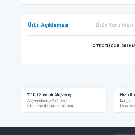
Ürün Açıklaması
Ürün Yorumları
CİTROEN C3 III 201
Bu ürünün fiyat bilgisi, resim, ürün açıklamalarında ve diğer
Görüş ve önerileriniz için teşekkür ederiz.
Ürün resmi kalitesiz, bozuk veya görüntülenemiyor.
%100 Güvenli Alışveriş
Hızlı K
Ürün açıklamasında eksik bilgiler bulunuyor.
Alışverişleriniz 256 Özel
Kargoları
Ürün bilgilerinde hatalar bulunuyor.
Şifreleme ile Korunmaktadır.
kargoya v
Ürün fiyatı diğer sitelerden daha pahalı.
Bu ürüne benzer farklı alternatifler olmalı.