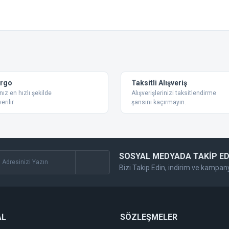
 konularda yetersiz gördüğünüz noktaları öneri formunu kullanarak tarafımıza ilet
Bu ürüne ilk yorumu siz yapın!
Yorum Yaz
argo
Taksitli Alışveriş
nız en hızlı şekilde
Alışverişlerinizi taksitlendirme
erilir
şansını kaçırmayın.
SOSYAL MEDYADA TAKİP ED
Bizi Takip Edin, indirim ve kampan
Gönder
AL
SÖZLEŞMELER