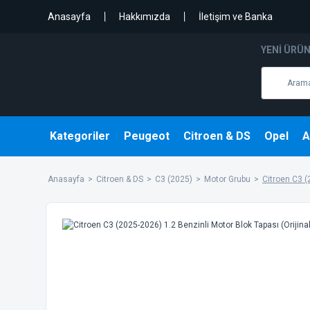
Anasayfa
Hakkımızda
İletişim ve Banka
YENI ÜRÜ
Kategoriler
Peugeot
Citroen & DS
Opel
A
Anasayfa
Citroen & DS
C3 (2025)
Motor Grubu
Citroen C3 (