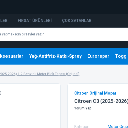
NLER
FIRSAT ÜRÜNLERI
ÇOK SATANLAR
ksesuarlar
Yağ-Antifriz-Katkı-Sprey
Eurorepar
Togg
2025-2026) 1.2 Benzinli Motor Blok Tapası (Orijinal)
Citroen Orijinal Mopar
Citroen C3 (2025-2026) 
Yorum Yap
Kategori
Motor Gru