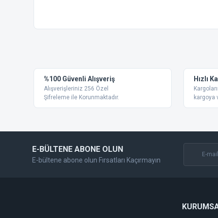
Bu ürünün fiyat bilgisi, resim, ürün açıklamalarında ve diğer
Görüş ve önerileriniz için teşekkür ederiz.
Ürün resmi kalitesiz, bozuk veya görüntülenemiyor.
%100 Güvenli Alışveriş
Hızlı K
Ürün açıklamasında eksik bilgiler bulunuyor.
Alışverişleriniz 256 Özel
Kargoları
Ürün bilgilerinde hatalar bulunuyor.
Şifreleme ile Korunmaktadır.
kargoya v
Ürün fiyatı diğer sitelerden daha pahalı.
Bu ürüne benzer farklı alternatifler olmalı.
E-BÜLTENE ABONE OLUN
E-bültene abone olun Fırsatları Kaçırmayın
KURUMS