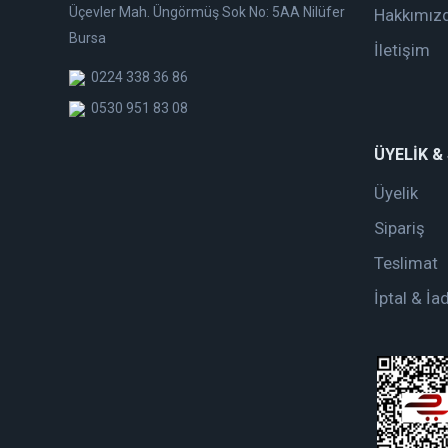
Üçevler Mah. Üngörmüş Sok No: 5AA Nilüfer
Hakkımız
Bursa
İletişim
0224 338 36 86
0530 951 83 08
ÜYELİK &
Üyelik
Sipariş
Teslimat
İptal & İa