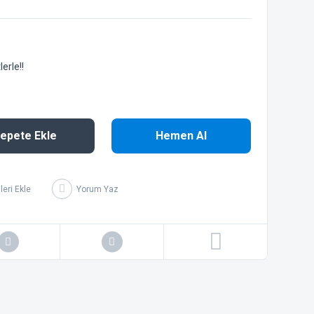
erle!!
epete Ekle
Hemen Al
Yorum Yaz