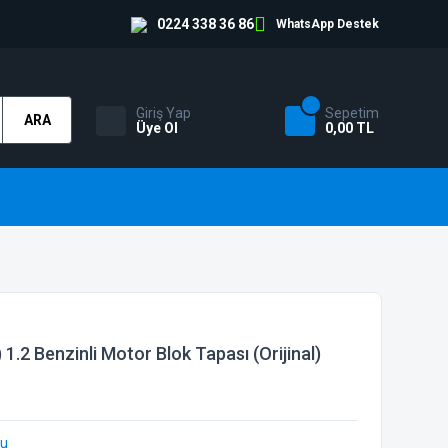
0224 338 36 86
WhatsApp Destek
Giriş Yap
Sepetim
ARA
Üye Ol
0,00 TL
1.2 Benzinli Motor Blok Tapası (Orijinal)
bu