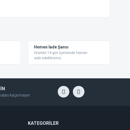
ebilirsiniz.
Hemen İade Şansı
Ürünleri 14 gün İçerisinde hemen
iade edebilirsiniz.
İN
yaları kaçırmayın
KATEGORİLER