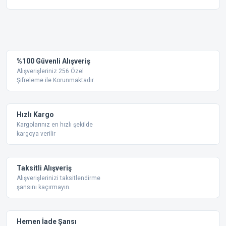
Bu ürünün fiyat bilgisi, resim, ürün açıklamalarında ve diğer
konularda yetersiz gördüğünüz noktaları öneri formunu
Bu ürüne ilk yorumu siz yapın!
kullanarak tarafımıza iletebilirsiniz.
Görüş ve önerileriniz için teşekkür ederiz.
Yorum Yaz
%100 Güvenli Alışveriş
Ürün resmi kalitesiz, bozuk veya görüntülenemiyor.
Alışverişleriniz 256 Özel
Şifreleme ile Korunmaktadır.
Ürün açıklamasında eksik bilgiler bulunuyor.
Ürün bilgilerinde hatalar bulunuyor.
Ürün fiyatı diğer sitelerden daha pahalı.
Hızlı Kargo
Bu ürüne benzer farklı alternatifler olmalı.
Kargolarınız en hızlı şekilde
kargoya verilir
Taksitli Alışveriş
Alışverişlerinizi taksitlendirme
şansını kaçırmayın.
Gönder
Hemen İade Şansı