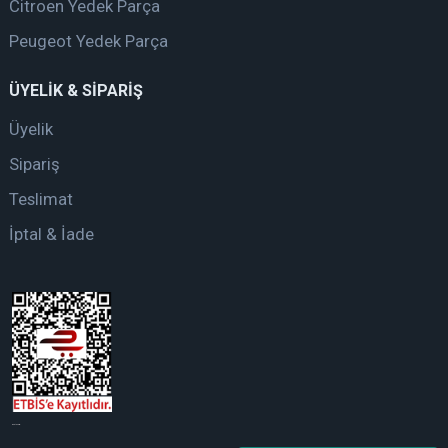
Citroen Yedek Parça
Peugeot Yedek Parça
ÜYELİK & SİPARİŞ
Üyelik
Sipariş
Teslimat
İptal & İade
web tasarım