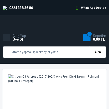
0224 338 36 86
WhatsApp Destek
Giriş Yap
Sepetim
Üye Ol
0,00 TL
ARA