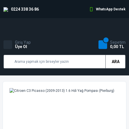
0224 338 36 86
WhatsApp Destek
Giriş Yap
Sepetim
Üye Ol
0,00 TL
ARA