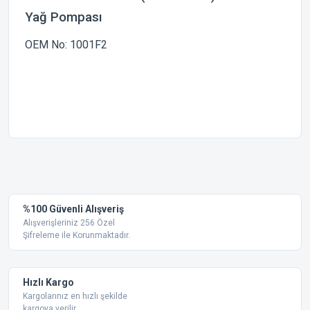
Yağ Pompası
OEM No: 1001F2
Bu ürünün fiyat bilgisi, resim, ürün açıklamalarında ve diğer
konularda yetersiz gördüğünüz noktaları öneri formunu
Bu ürüne ilk yorumu siz yapın!
kullanarak tarafımıza iletebilirsiniz.
Görüş ve önerileriniz için teşekkür ederiz.
Yorum Yaz
%100 Güvenli Alışveriş
Ürün resmi kalitesiz, bozuk veya görüntülenemiyor.
Alışverişleriniz 256 Özel
Şifreleme ile Korunmaktadır.
Ürün açıklamasında eksik bilgiler bulunuyor.
Ürün bilgilerinde hatalar bulunuyor.
Ürün fiyatı diğer sitelerden daha pahalı.
Hızlı Kargo
Bu ürüne benzer farklı alternatifler olmalı.
Kargolarınız en hızlı şekilde
kargoya verilir