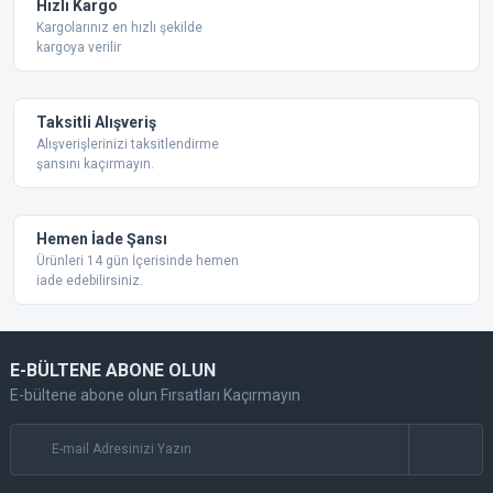
Hızlı Kargo
Bu ürüne benzer farklı alternatifler olmalı.
Kargolarınız en hızlı şekilde
kargoya verilir
Taksitli Alışveriş
Alışverişlerinizi taksitlendirme
şansını kaçırmayın.
Gönder
Hemen İade Şansı
Ürünleri 14 gün İçerisinde hemen
iade edebilirsiniz.
E-BÜLTENE ABONE OLUN
E-bültene abone olun Fırsatları Kaçırmayın