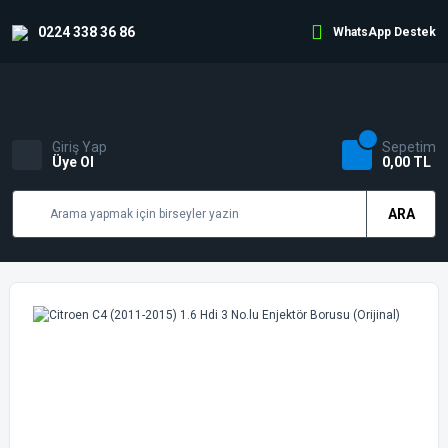
0224 338 36 86
WhatsApp Destek
Giriş Yap
Sepetim
Üye Ol
0,00 TL
ARA