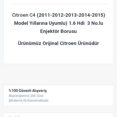
Citroen C4
(2011-2012-2013-2014-2015)
Model Yıllarına Uyumlu) 1.6 Hdi 3 No.lu
Enjektör Borusu
Ürünümüz Orijinal Citroen Ürünüdür
Bu ürünün fiyat bilgisi, resim, ürün açıklamalarında ve diğer
konularda yetersiz gördüğünüz noktaları öneri formunu
Bu ürüne ilk yorumu siz yapın!
kullanarak tarafımıza iletebilirsiniz.
Görüş ve önerileriniz için teşekkür ederiz.
Yorum Yaz
%100 Güvenli Alışveriş
Ürün resmi kalitesiz, bozuk veya görüntülenemiyor.
Alışverişleriniz 256 Özel
Şifreleme ile Korunmaktadır.
Ürün açıklamasında eksik bilgiler bulunuyor.
Ürün bilgilerinde hatalar bulunuyor.
Ürün fiyatı diğer sitelerden daha pahalı.