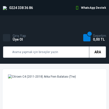
0224 338 36 86
WhatsApp Destek
Giriş Yap
Sepetim
Üye Ol
0,00 TL
ARA