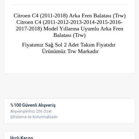
Citroen C4 (2011-2018) Arka Fren Balatası (Trw)
Citroen C4 (2011-2012-2013-2014-2015-2016-
2017-2018) Model Yıllarına Uyumlu Arka Fren
Balatası (Trw)
Fiyatımız Sağ Sol 2 Adet Takım Fiyatıdır
Ürünümüz Trw Markadır
Bu ürünün fiyat bilgisi, resim, ürün açıklamalarında ve diğer
konularda yetersiz gördüğünüz noktaları öneri formunu
Bu ürüne ilk yorumu siz yapın!
kullanarak tarafımıza iletebilirsiniz.
Görüş ve önerileriniz için teşekkür ederiz.
Yorum Yaz
%100 Güvenli Alışveriş
Ürün resmi kalitesiz, bozuk veya görüntülenemiyor.
Alışverişleriniz 256 Özel
Şifreleme ile Korunmaktadır.
Ürün açıklamasında eksik bilgiler bulunuyor.
Ürün bilgilerinde hatalar bulunuyor.
Ürün fiyatı diğer sitelerden daha pahalı.
Hızlı Kargo