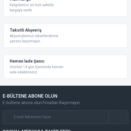
Bu ürüne benzer farklı alternatifler olmalı.
Kargolarınız en hızlı şekilde
kargoya verilir
Taksitli Alışveriş
Alışverişlerinizi taksitlendirme
şansını kaçırmayın.
Gönder
Hemen İade Şansı
Ürünleri 14 gün İçerisinde hemen
iade edebilirsiniz.
E-BÜLTENE ABONE OLUN
E-bültene abone olun Fırsatları Kaçırmayın