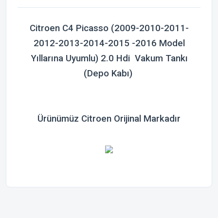
Citroen C4 Picasso (2009-2010-2011-
2012-2013-2014-2015 -2016 Model
Yıllarına Uyumlu) 2.0 Hdi Vakum Tankı
(Depo Kabı)
Ürünümüz Citroen Orijinal Markadır
Bu ürünün fiyat bilgisi, resim, ürün açıklamalarında ve diğer
konularda yetersiz gördüğünüz noktaları öneri formunu
Bu ürüne ilk yorumu siz yapın!
kullanarak tarafımıza iletebilirsiniz.