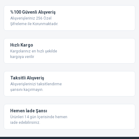
Görüş ve önerileriniz için teşekkür ederiz.
Yorum Yaz
%100 Güvenli Alışveriş
Ürün resmi kalitesiz, bozuk veya görüntülenemiyor.
Alışverişleriniz 256 Özel
Şifreleme ile Korunmaktadır.
Ürün açıklamasında eksik bilgiler bulunuyor.
Ürün bilgilerinde hatalar bulunuyor.
Ürün fiyatı diğer sitelerden daha pahalı.
Hızlı Kargo
Bu ürüne benzer farklı alternatifler olmalı.
Kargolarınız en hızlı şekilde
kargoya verilir
Taksitli Alışveriş
Alışverişlerinizi taksitlendirme
şansını kaçırmayın.
Gönder
Hemen İade Şansı
Ürünleri 14 gün İçerisinde hemen
iade edebilirsiniz.