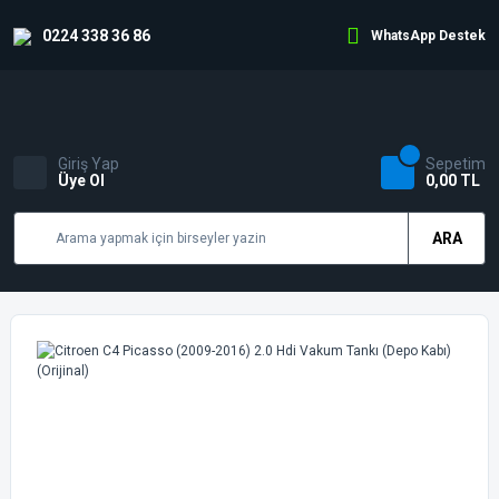
0224 338 36 86
WhatsApp Destek
Giriş Yap
Sepetim
Üye Ol
0,00 TL
ARA