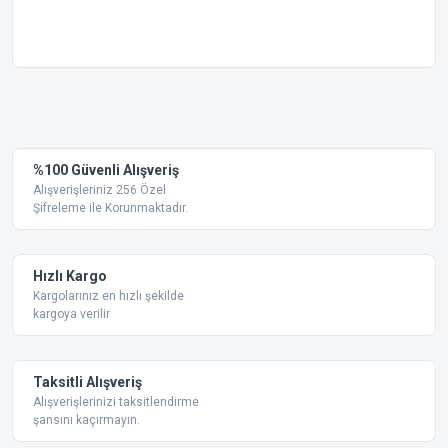
Bu ürünün fiyat bilgisi, resim, ürün açıklamalarında ve diğer
konularda yetersiz gördüğünüz noktaları öneri formunu
Bu ürüne ilk yorumu siz yapın!
kullanarak tarafımıza iletebilirsiniz.
Görüş ve önerileriniz için teşekkür ederiz.
Yorum Yaz
%100 Güvenli Alışveriş
Ürün resmi kalitesiz, bozuk veya görüntülenemiyor.
Alışverişleriniz 256 Özel
Şifreleme ile Korunmaktadır.
Ürün açıklamasında eksik bilgiler bulunuyor.
Ürün bilgilerinde hatalar bulunuyor.
Ürün fiyatı diğer sitelerden daha pahalı.
Hızlı Kargo
Bu ürüne benzer farklı alternatifler olmalı.
Kargolarınız en hızlı şekilde
kargoya verilir
Taksitli Alışveriş
Alışverişlerinizi taksitlendirme
şansını kaçırmayın.
Gönder