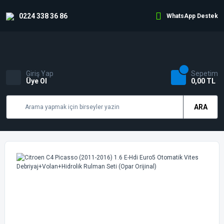
0224 338 36 86
WhatsApp Destek
Giriş Yap
Sepetim
Üye Ol
0,00 TL
ARA