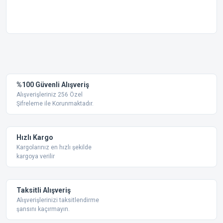
Bu ürünün fiyat bilgisi, resim, ürün açıklamalarında ve diğer
konularda yetersiz gördüğünüz noktaları öneri formunu
Bu ürüne ilk yorumu siz yapın!
kullanarak tarafımıza iletebilirsiniz.
Görüş ve önerileriniz için teşekkür ederiz.
Yorum Yaz
%100 Güvenli Alışveriş
Ürün resmi kalitesiz, bozuk veya görüntülenemiyor.
Alışverişleriniz 256 Özel
Şifreleme ile Korunmaktadır.
Ürün açıklamasında eksik bilgiler bulunuyor.
Ürün bilgilerinde hatalar bulunuyor.
Ürün fiyatı diğer sitelerden daha pahalı.
Hızlı Kargo
Bu ürüne benzer farklı alternatifler olmalı.
Kargolarınız en hızlı şekilde
kargoya verilir
Taksitli Alışveriş
Alışverişlerinizi taksitlendirme
şansını kaçırmayın.
Gönder