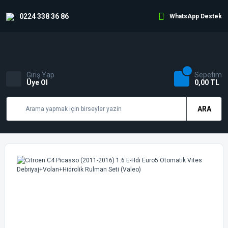
0224 338 36 86
WhatsApp Destek
Giriş Yap
Sepetim
Üye Ol
0,00 TL
ARA