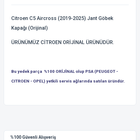
Citroen C5 Aircross (2019-2025) Jant Göbek
Kapağı (Orijinal)
ÜRÜNÜMÜZ CİTROEN ORİJİNAL ÜRÜNÜDÜR.
Bu yedek parça %100 ORİJİNAL olup PSA (PEUGEOT -
CITROEN - OPEL) yetkili servis ağlarında satılan üründür.
Bu ürünün fiyat bilgisi, resim, ürün açıklamalarında ve diğer
konularda yetersiz gördüğünüz noktaları öneri formunu
Bu ürüne ilk yorumu siz yapın!
kullanarak tarafımıza iletebilirsiniz.
Görüş ve önerileriniz için teşekkür ederiz.
Yorum Yaz
%100 Güvenli Alışveriş