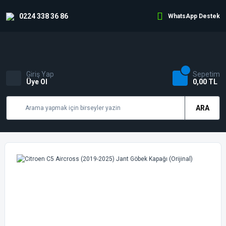
0224 338 36 86
WhatsApp Destek
Giriş Yap
Sepetim
Üye Ol
0,00 TL
ARA