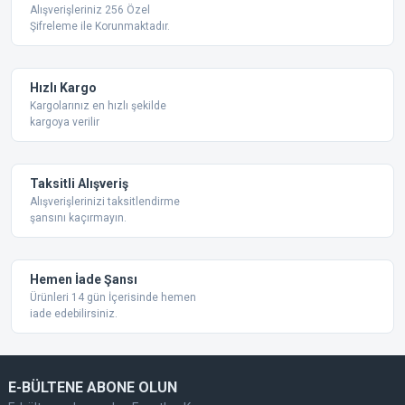
Ürün resmi kalitesiz, bozuk veya görüntülenemiyor.
Alışverişleriniz 256 Özel
Şifreleme ile Korunmaktadır.
Ürün açıklamasında eksik bilgiler bulunuyor.
Ürün bilgilerinde hatalar bulunuyor.
Ürün fiyatı diğer sitelerden daha pahalı.
Hızlı Kargo
Bu ürüne benzer farklı alternatifler olmalı.
Kargolarınız en hızlı şekilde
kargoya verilir
Taksitli Alışveriş
Alışverişlerinizi taksitlendirme
şansını kaçırmayın.
Gönder
Hemen İade Şansı
Ürünleri 14 gün İçerisinde hemen
iade edebilirsiniz.
E-BÜLTENE ABONE OLUN