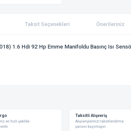
Taksit Seçenekleri
Önerileriniz
18) 1.6 Hdi 92 Hp Emme Manifoldu Basınç Isı Sensö
 konularda yetersiz gördüğünüz noktaları öneri formunu kullanarak tarafımıza ilet
Bu ürüne ilk yorumu siz yapın!
Yorum Yaz
argo
Taksitli Alışveriş
nız en hızlı şekilde
Alışverişlerinizi taksitlendirme
erilir
şansını kaçırmayın.