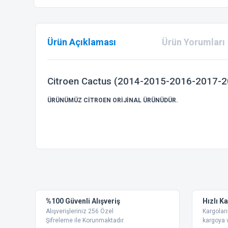
Ürün Açıklaması
Ürün Yorumları
Citroen Cactus (2014-2015-2016-2017-20
ÜRÜNÜMÜZ CİTROEN ORİJİNAL ÜRÜNÜDÜR.
Bu ürünün fiyat bilgisi, resim, ürün açıklamalarında ve diğer
Görüş ve önerileriniz için teşekkür ederiz.
Ürün resmi kalitesiz, bozuk veya görüntülenemiyor.
%100 Güvenli Alışveriş
Hızlı K
Ürün açıklamasında eksik bilgiler bulunuyor.
Alışverişleriniz 256 Özel
Kargoları
Ürün bilgilerinde hatalar bulunuyor.
Şifreleme ile Korunmaktadır.
kargoya v