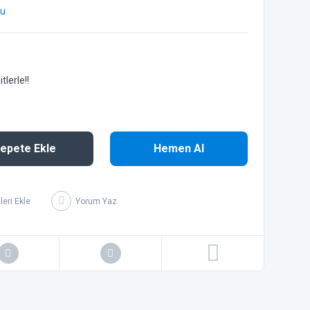
bu
lerle!!
epete Ekle
Hemen Al
Yorum Yaz