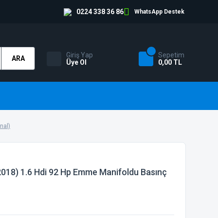
0224 338 36 86
WhatsApp Destek
Giriş Yap
Sepetim
ARA
Üye Ol
0,00 TL
nal)
2018) 1.6 Hdi 92 Hp Emme Manifoldu Basınç