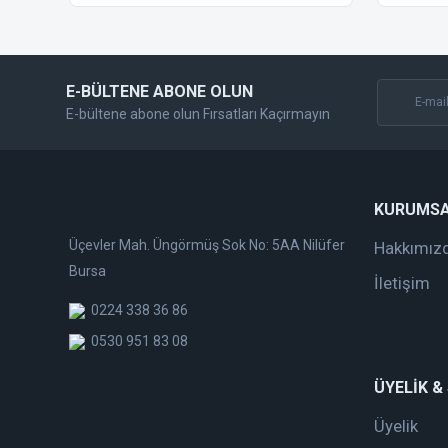
Ürün fiyatı diğer sitelerden daha pahalı.
Bu ürüne benzer farklı alternatifler olmalı.
E-BÜLTENE ABONE OLUN
E-bültene abone olun Fırsatları Kaçırmayın
KURUMS
Üçevler Mah. Üngörmüş Sok No: 5AA Nilüfer
Hakkımız
Bursa
İletişim
0224 338 36 86
0530 951 83 08
ÜYELİK &
Üyelik