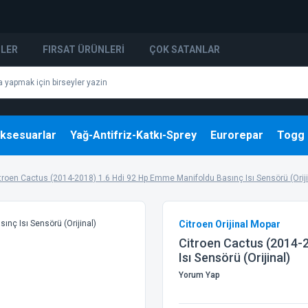
NLER
FIRSAT ÜRÜNLERI
ÇOK SATANLAR
ksesuarlar
Yağ-Antifriz-Katkı-Sprey
Eurorepar
Togg
troen Cactus (2014-2018) 1.6 Hdi 92 Hp Emme Manifoldu Basınç Isı Sensörü (Oriji
Citroen Orijinal Mopar
Citroen Cactus (2014-
Isı Sensörü (Orijinal)
Yorum Yap