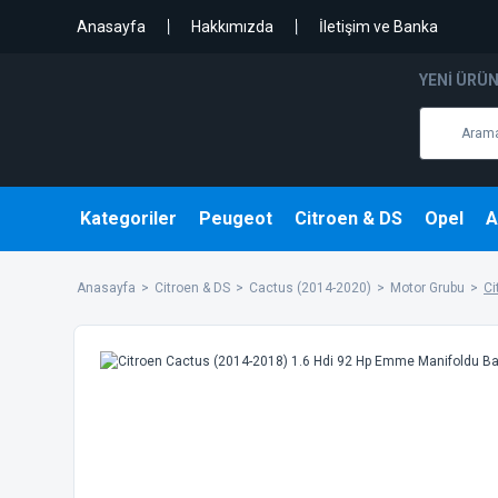
Anasayfa
Hakkımızda
İletişim ve Banka
YENI ÜRÜ
Kategoriler
Peugeot
Citroen & DS
Opel
A
Anasayfa
Citroen & DS
Cactus (2014-2020)
Motor Grubu
Ci