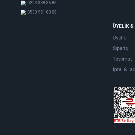
0224 338 36 86
0530 951 83 08
ÜYELİK &
Üyelik
Sipariş
Teslimat
İptal & İa
web tasarım