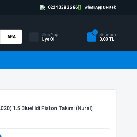
0224 338 36 86
WhatsApp Destek
Giriş Yap
Sepetim
ARA
Üye Ol
0,00 TL
020) 1.5 BlueHdi Piston Takımı (Nural)
bu