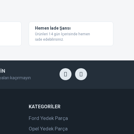
ebilirsiniz.
Hemen İade Şansı
Ürünleri 14 gün İçerisinde hemen
iade edebilirsiniz.
İN
yaları kaçırmayın
KATEGORİLER
Ford Yedek Parça
Opel Yedek Parça