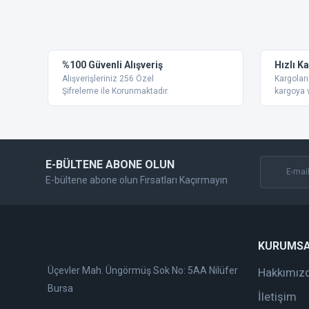
Bu ürünün fiyat bilgisi, resim, ürün açıklamalarında ve diğer
Görüş ve önerileriniz için teşekkür ederiz.
Ürün resmi kalitesiz, bozuk veya görüntülenemiyor.
%100 Güvenli Alışveriş
Hızlı K
Ürün açıklamasında eksik bilgiler bulunuyor.
Alışverişleriniz 256 Özel
Kargoları
Ürün bilgilerinde hatalar bulunuyor.
Şifreleme ile Korunmaktadır.
kargoya v
Ürün fiyatı diğer sitelerden daha pahalı.
Bu ürüne benzer farklı alternatifler olmalı.
E-BÜLTENE ABONE OLUN
E-bültene abone olun Fırsatları Kaçırmayın
KURUMS
Üçevler Mah. Üngörmüş Sok No: 5AA Nilüfer
Hakkımız
Bursa
İletişim