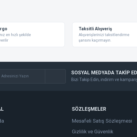
 konularda yetersiz gördüğünüz noktaları öneri formunu kullanarak tarafımıza ilet
Bu ürüne ilk yorumu siz yapın!
Yorum Yaz
argo
Taksitli Alışveriş
nız en hızlı şekilde
Alışverişlerinizi taksitlendirme
erilir
şansını kaçırmayın.
SOSYAL MEDYADA TAKİP ED
Bizi Takip Edin, indirim ve kampan
Gönder
AL
SÖZLEŞMELER
da
Mesafeli Satış Sözleşmesi
Gizlilik ve Güvenlik