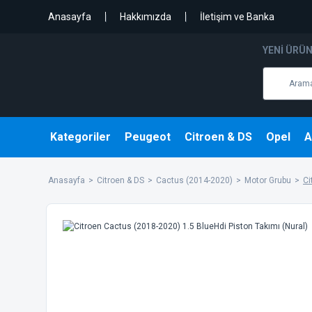
Anasayfa
Hakkımızda
İletişim ve Banka
YENI ÜRÜ
Kategoriler
Peugeot
Citroen & DS
Opel
A
Anasayfa
Citroen & DS
Cactus (2014-2020)
Motor Grubu
Ci