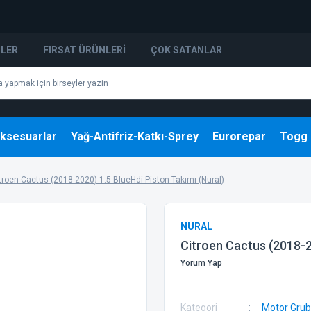
NLER
FIRSAT ÜRÜNLERI
ÇOK SATANLAR
ksesuarlar
Yağ-Antifriz-Katkı-Sprey
Eurorepar
Togg
troen Cactus (2018-2020) 1.5 BlueHdi Piston Takımı (Nural)
NURAL
Citroen Cactus (2018-2
Yorum Yap
Kategori
Motor Gru