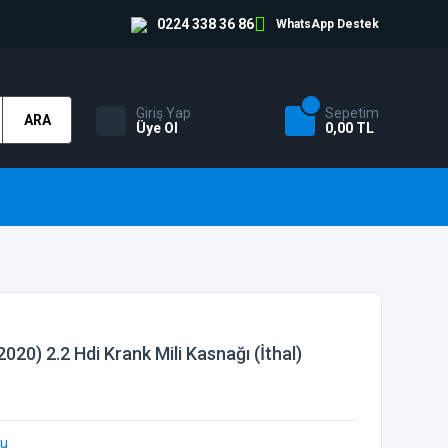
0224 338 36 86
WhatsApp Destek
Giriş Yap
Sepetim
ARA
Üye Ol
0,00 TL
20) 2.2 Hdi Krank Mili Kasnağı (İthal)
bu