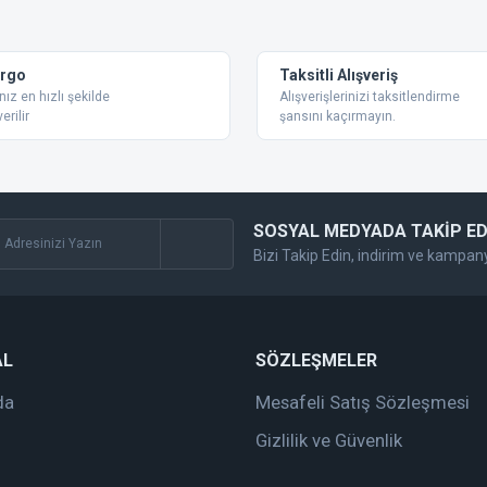
Bu ürüne ilk yorumu siz yapın!
Yorum Yaz
argo
Taksitli Alışveriş
nız en hızlı şekilde
Alışverişlerinizi taksitlendirme
erilir
şansını kaçırmayın.
SOSYAL MEDYADA TAKİP ED
Bizi Takip Edin, indirim ve kampan
Gönder
AL
SÖZLEŞMELER
da
Mesafeli Satış Sözleşmesi
Gizlilik ve Güvenlik