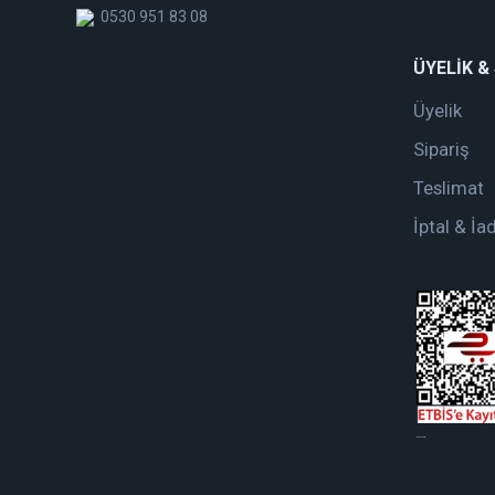
0530 951 83 08
ÜYELİK &
Üyelik
Sipariş
Teslimat
İptal & İa
web tasarım