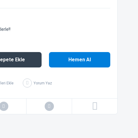
erle!!
epete Ekle
Hemen Al
Yorum Yaz