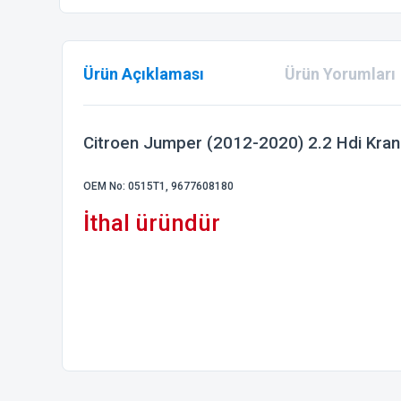
Ürün Açıklaması
Ürün Yorumları
Citroen Jumper (2012-2020) 2.2 Hdi Krank
OEM No: 0515T1, 9677608180
İthal üründür
Bu ürünün fiyat bilgisi, resim, ürün açıklamalarında ve diğer
Görüş ve önerileriniz için teşekkür ederiz.