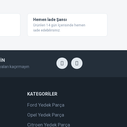
Hemen İade Şansı
Ürünleri 14 gün İçerisinde hemen
iade edebilirsiniz.
İN
yaları kaçırmayın
KATEGORİLER
Ford Yedek Parça
Opel Yedek Parça
Citroen Yedek Parça