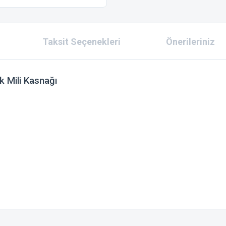
Taksit Seçenekleri
Önerileriniz
 Mili Kasnağı
 konularda yetersiz gördüğünüz noktaları öneri formunu kullanarak tarafımıza ilet