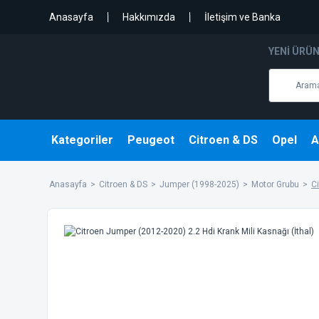
Anasayfa
Hakkımızda
İletişim ve Banka
YENI ÜRÜ
Kategoriler
Peugeot
Citroen & DS
Opel
A
Anasayfa
Citroen & DS
Jumper (1998-2025)
Motor Grubu
Ci