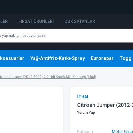
NLER
FIRSAT ÜRÜNLERI
ÇOK SATANLAR
ksesuarlar
Yağ-Antifriz-Katkı-Sprey
Eurorepar
Togg
troen Jumper (2012-2020) 2.2 Hdi Krank Mili Kasnağı (İthal)
İTHAL
Citroen Jumper (2012-20
Yorum Yap
Kategori
Motor Gru