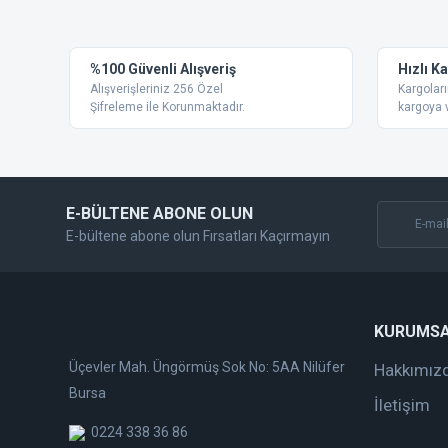
Ürün resmi kalitesiz, bozuk veya görüntülenemiyor.
%100 Güvenli Alışveriş
Hızlı K
Ürün açıklamasında eksik bilgiler bulunuyor.
Alışverişleriniz 256 Özel
Kargoları
Ürün bilgilerinde hatalar bulunuyor.
Şifreleme ile Korunmaktadır.
kargoya v
Ürün fiyatı diğer sitelerden daha pahalı.
Bu ürüne benzer farklı alternatifler olmalı.
E-BÜLTENE ABONE OLUN
E-bültene abone olun Fırsatları Kaçırmayın
KURUMS
Üçevler Mah. Üngörmüş Sok No: 5AA Nilüfer
Hakkımız
Bursa
İletişim
0224 338 36 86