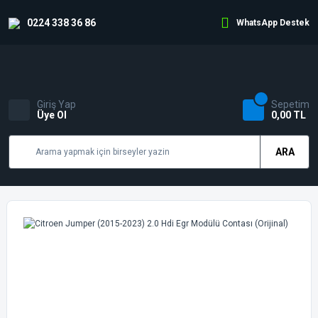
0224 338 36 86
WhatsApp Destek
Giriş Yap
Sepetim
Üye Ol
0,00 TL
ARA