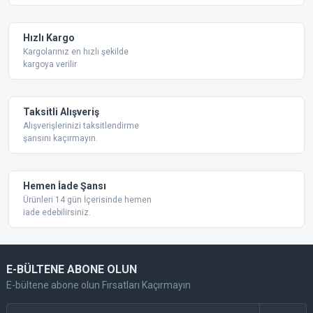
Ürün bilgilerinde hatalar bulunuyor.
Ürün fiyatı diğer sitelerden daha pahalı.
Hızlı Kargo
Bu ürüne benzer farklı alternatifler olmalı.
Kargolarınız en hızlı şekilde
kargoya verilir
Taksitli Alışveriş
Alışverişlerinizi taksitlendirme
şansını kaçırmayın.
Gönder
Hemen İade Şansı
Ürünleri 14 gün İçerisinde hemen
iade edebilirsiniz.
E-BÜLTENE ABONE OLUN
E-bültene abone olun Fırsatları Kaçırmayın