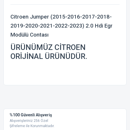
Citroen Jumper (2015-2016-2017-2018-
2019-2020-2021-2022-2023) 2.0 Hdi Egr
Modülü Contası
ÜRÜNÜMÜZ CİTROEN
ORİJİNAL ÜRÜNÜDÜR.
Bu ürünün fiyat bilgisi, resim, ürün açıklamalarında ve diğer
konularda yetersiz gördüğünüz noktaları öneri formunu
Bu ürüne ilk yorumu siz yapın!
kullanarak tarafımıza iletebilirsiniz.
Görüş ve önerileriniz için teşekkür ederiz.
Yorum Yaz
%100 Güvenli Alışveriş
Ürün resmi kalitesiz, bozuk veya görüntülenemiyor.
Alışverişleriniz 256 Özel
Şifreleme ile Korunmaktadır.
Ürün açıklamasında eksik bilgiler bulunuyor.