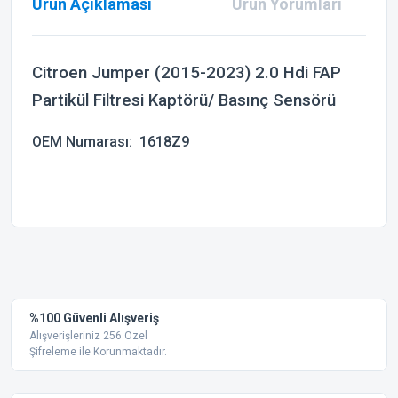
Ürün Açıklaması
Ürün Yorumları
Citroen Jumper (2015-2023) 2.0 Hdi FAP
Partikül Filtresi Kaptörü/ Basınç Sensörü
OEM Numarası: 1618Z9
Bu ürünün fiyat bilgisi, resim, ürün açıklamalarında ve diğer
konularda yetersiz gördüğünüz noktaları öneri formunu
Bu ürüne ilk yorumu siz yapın!
kullanarak tarafımıza iletebilirsiniz.
Görüş ve önerileriniz için teşekkür ederiz.
Yorum Yaz
%100 Güvenli Alışveriş
Ürün resmi kalitesiz, bozuk veya görüntülenemiyor.
Alışverişleriniz 256 Özel
Şifreleme ile Korunmaktadır.
Ürün açıklamasında eksik bilgiler bulunuyor.
Ürün bilgilerinde hatalar bulunuyor.