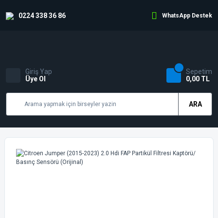
0224 338 36 86
WhatsApp Destek
Giriş Yap
Sepetim
Üye Ol
0,00 TL
ARA