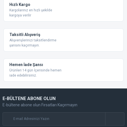
Ürün fiyatı diğer sitelerden daha pahalı.
Hızlı Kargo
Bu ürüne benzer farklı alternatifler olmalı.
Kargolarınız en hızlı şekilde
kargoya verilir
Taksitli Alışveriş
Alışverişlerinizi taksitlendirme
şansını kaçırmayın.
Gönder
Hemen İade Şansı
Ürünleri 14 gün İçerisinde hemen
iade edebilirsiniz.
E-BÜLTENE ABONE OLUN
E-bültene abone olun Fırsatları Kaçırmayın