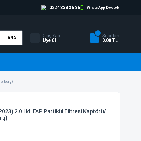
0224 338 36 86
WhatsApp Destek
Giriş Yap
Sepetim
ARA
Üye Ol
0,00 TL
ierburg)
23) 2.0 Hdi FAP Partikül Filtresi Kaptörü/
rg)