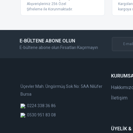
Alışverişleriniz 256 Özel
Kargoları
Ürün bilgilerinde hatalar bulunuyor.
Şifreleme ile Korunmaktadır.
kargoya v
Ürün fiyatı diğer sitelerden daha pahalı.
Bu ürüne benzer farklı alternatifler olmalı.
E-BÜLTENE ABONE OLUN
E-bültene abone olun Fırsatları Kaçırmayın
KURUMS
Üçevler Mah. Üngörmüş Sok No: 5AA Nilüfer
Hakkımız
Bursa
İletişim
0224 338 36 86
0530 951 83 08
ÜYELİK &