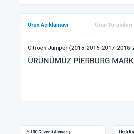
Ürün Açıklaması
Ürün Yorumları
Citroen Jumper (2015-2016-2017-2018-20
ÜRÜNÜMÜZ PİERBURG MARK
Bu ürünün fiyat bilgisi, resim, ürün açıklamalarında ve diğer
Görüş ve önerileriniz için teşekkür ederiz.
Ürün resmi kalitesiz, bozuk veya görüntülenemiyor.
%100 Güvenli Alışveriş
Hızlı K
Ürün açıklamasında eksik bilgiler bulunuyor.