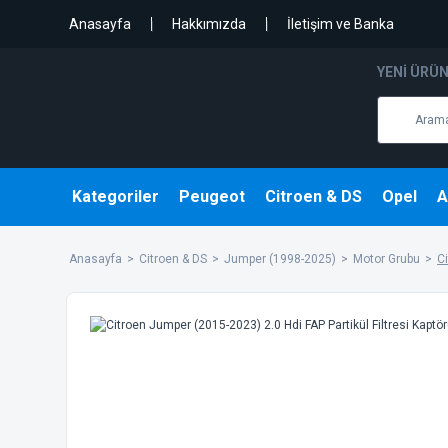
Anasayfa
Hakkımızda
İletişim ve Banka
YENI ÜRÜ
Kategoriler
Peugeot
Citroen & DS
Opel
A
Anasayfa
Citroen & DS
Jumper (1998-2025)
Motor Grubu
Ci