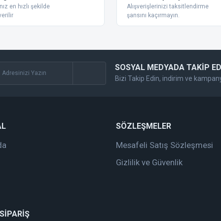
nız en hızlı şekilde
Alışverişlerinizi taksitlendirme
erilir
şansını kaçırmayın.
SOSYAL MEDYADA TAKİP ED
Bizi Takip Edin, indirim ve kampan
Gönder
AL
SÖZLEŞMELER
da
Mesafeli Satış Sözleşmesi
Gizlilik ve Güvenlik
 SİPARİŞ