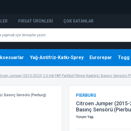
NLER
FIRSAT ÜRÜNLERI
ÇOK SATANLAR
ksesuarlar
Yağ-Antifriz-Katkı-Sprey
Eurorepar
Togg
troen Jumper (2015-2023) 2.0 Hdi FAP Partikül Filtresi Kaptörü/ Basınç Sensörü (P
PİERBURG
Citroen Jumper (2015-20
Basınç Sensörü (Pierbu
Yorum Yap