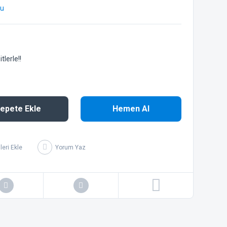
bu
lerle!!
epete Ekle
Hemen Al
Yorum Yaz