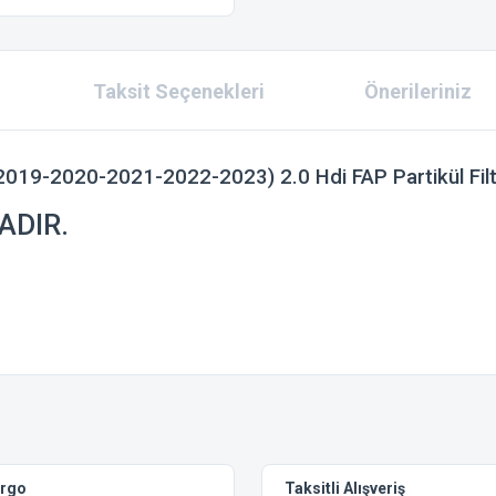
Taksit Seçenekleri
Önerileriniz
19-2020-2021-2022-2023) 2.0 Hdi FAP Partikül Filt
ADIR.
 konularda yetersiz gördüğünüz noktaları öneri formunu kullanarak tarafımıza ilet
Bu ürüne ilk yorumu siz yapın!
Yorum Yaz
argo
Taksitli Alışveriş