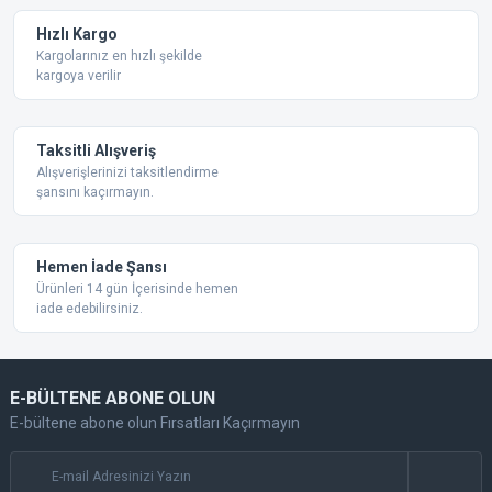
Ürün fiyatı diğer sitelerden daha pahalı.
Hızlı Kargo
Bu ürüne benzer farklı alternatifler olmalı.
Kargolarınız en hızlı şekilde
kargoya verilir
Taksitli Alışveriş
Alışverişlerinizi taksitlendirme
şansını kaçırmayın.
Gönder
Hemen İade Şansı
Ürünleri 14 gün İçerisinde hemen
iade edebilirsiniz.
E-BÜLTENE ABONE OLUN
E-bültene abone olun Fırsatları Kaçırmayın