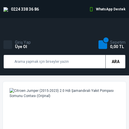
0224 338 36 86
WhatsApp Destek
Giriş Yap
Sepetim
Üye Ol
0,00 TL
ARA