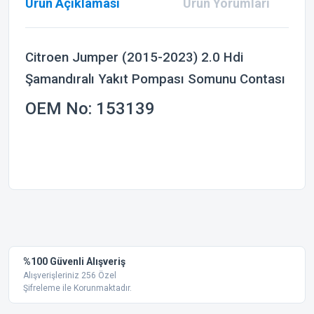
Ürün Açıklaması
Ürün Yorumları
Citroen Jumper (2015-2023) 2.0 Hdi
Şamandıralı Yakıt Pompası Somunu Contası
OEM No: 153139
Bu ürünün fiyat bilgisi, resim, ürün açıklamalarında ve diğer
konularda yetersiz gördüğünüz noktaları öneri formunu
Bu ürüne ilk yorumu siz yapın!
kullanarak tarafımıza iletebilirsiniz.
Görüş ve önerileriniz için teşekkür ederiz.
Yorum Yaz
%100 Güvenli Alışveriş
Ürün resmi kalitesiz, bozuk veya görüntülenemiyor.
Alışverişleriniz 256 Özel
Şifreleme ile Korunmaktadır.
Ürün açıklamasında eksik bilgiler bulunuyor.
Ürün bilgilerinde hatalar bulunuyor.