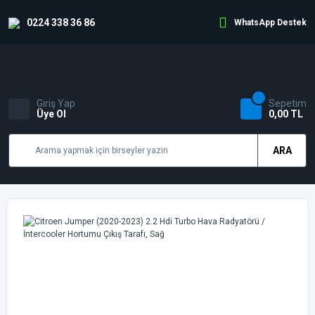
0224 338 36 86
WhatsApp Destek
Giriş Yap
Sepetim
Üye Ol
0,00 TL
ARA