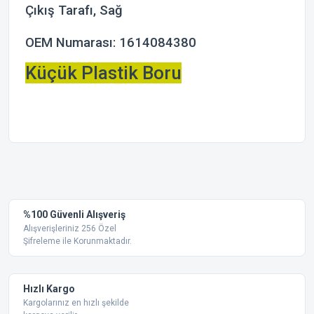
Çıkış Tarafı, Sağ
OEM Numarası:
1614084380
Küçük Plastik Boru
Bu ürünün fiyat bilgisi, resim, ürün açıklamalarında ve diğer
konularda yetersiz gördüğünüz noktaları öneri formunu
Bu ürüne ilk yorumu siz yapın!
kullanarak tarafımıza iletebilirsiniz.
Görüş ve önerileriniz için teşekkür ederiz.
Yorum Yaz
%100 Güvenli Alışveriş
Ürün resmi kalitesiz, bozuk veya görüntülenemiyor.
Alışverişleriniz 256 Özel
Şifreleme ile Korunmaktadır.
Ürün açıklamasında eksik bilgiler bulunuyor.
Ürün bilgilerinde hatalar bulunuyor.
Ürün fiyatı diğer sitelerden daha pahalı.
Hızlı Kargo
Bu ürüne benzer farklı alternatifler olmalı.
Kargolarınız en hızlı şekilde