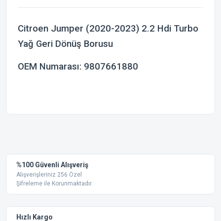
Citroen Jumper (2020-2023) 2.2 Hdi Turbo
Yağ Geri Dönüş Borusu
OEM Numarası:
9807661880
Bu ürünün fiyat bilgisi, resim, ürün açıklamalarında ve diğer
konularda yetersiz gördüğünüz noktaları öneri formunu
Bu ürüne ilk yorumu siz yapın!
kullanarak tarafımıza iletebilirsiniz.
Görüş ve önerileriniz için teşekkür ederiz.
Yorum Yaz
%100 Güvenli Alışveriş
Ürün resmi kalitesiz, bozuk veya görüntülenemiyor.
Alışverişleriniz 256 Özel
Şifreleme ile Korunmaktadır.
Ürün açıklamasında eksik bilgiler bulunuyor.
Ürün bilgilerinde hatalar bulunuyor.
Ürün fiyatı diğer sitelerden daha pahalı.
Hızlı Kargo