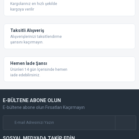
Bu ürüne benzer farklı alternatifler olmalı.
Kargolarınız en hızlı şekilde
kargoya verilir
Taksitli Alışveriş
Alışverişlerinizi taksitlendirme
şansını kaçırmayın.
Gönder
Hemen İade Şansı
Ürünleri 14 gün İçerisinde hemen
iade edebilirsiniz.
E-BÜLTENE ABONE OLUN
E-bültene abone olun Fırsatları Kaçırmayın
SOSYAL MEDYADA TAKİP EDİN