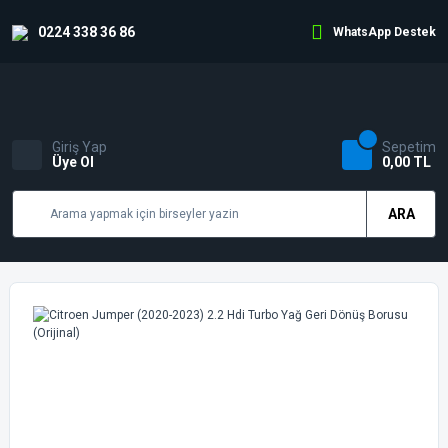
0224 338 36 86
WhatsApp Destek
Giriş Yap
Sepetim
Üye Ol
0,00 TL
ARA