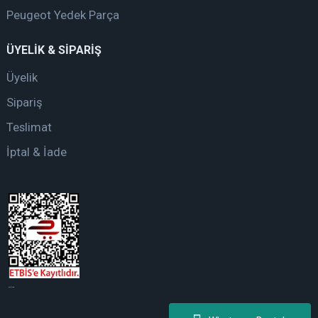
Peugeot Yedek Parça
ÜYELİK & SİPARİŞ
Üyelik
Sipariş
Teslimat
İptal & İade
web tasarım