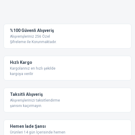
Bu ürünün fiyat bilgisi, resim, ürün açıklamalarında ve diğer
konularda yetersiz gördüğünüz noktaları öneri formunu
Bu ürüne ilk yorumu siz yapın!
kullanarak tarafımıza iletebilirsiniz.
Görüş ve önerileriniz için teşekkür ederiz.
Yorum Yaz
%100 Güvenli Alışveriş
Ürün resmi kalitesiz, bozuk veya görüntülenemiyor.
Alışverişleriniz 256 Özel
Şifreleme ile Korunmaktadır.
Ürün açıklamasında eksik bilgiler bulunuyor.
Ürün bilgilerinde hatalar bulunuyor.
Ürün fiyatı diğer sitelerden daha pahalı.
Hızlı Kargo
Bu ürüne benzer farklı alternatifler olmalı.
Kargolarınız en hızlı şekilde
kargoya verilir
Taksitli Alışveriş
Alışverişlerinizi taksitlendirme
şansını kaçırmayın.
Gönder
Hemen İade Şansı
Ürünleri 14 gün İçerisinde hemen