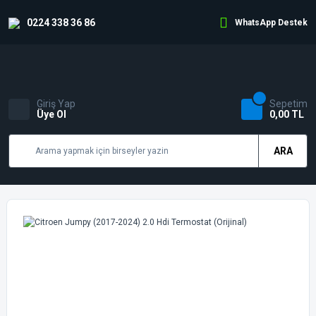
0224 338 36 86
WhatsApp Destek
Giriş Yap
Sepetim
Üye Ol
0,00 TL
ARA