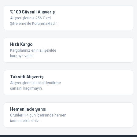
Görüş ve önerileriniz için teşekkür ederiz.
Yorum Yaz
%100 Güvenli Alışveriş
Ürün resmi kalitesiz, bozuk veya görüntülenemiyor.
Alışverişleriniz 256 Özel
Şifreleme ile Korunmaktadır.
Ürün açıklamasında eksik bilgiler bulunuyor.
Ürün bilgilerinde hatalar bulunuyor.
Ürün fiyatı diğer sitelerden daha pahalı.
Hızlı Kargo
Bu ürüne benzer farklı alternatifler olmalı.
Kargolarınız en hızlı şekilde
kargoya verilir
Taksitli Alışveriş
Alışverişlerinizi taksitlendirme
şansını kaçırmayın.
Gönder
Hemen İade Şansı
Ürünleri 14 gün İçerisinde hemen
iade edebilirsiniz.