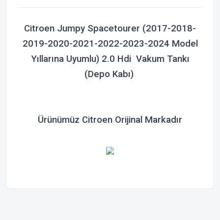
Citroen Jumpy Spacetourer (2017-2018-
2019-2020-2021-2022-2023-2024 Model
Yıllarına Uyumlu) 2.0 Hdi Vakum Tankı
(Depo Kabı)
Ürünümüz Citroen Orijinal Markadır
Bu ürünün fiyat bilgisi, resim, ürün açıklamalarında ve diğer
konularda yetersiz gördüğünüz noktaları öneri formunu
Bu ürüne ilk yorumu siz yapın!
kullanarak tarafımıza iletebilirsiniz.