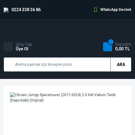
0224 338 36 86
WhatsApp Destek
Giriş Yap
Sepetim
Üye Ol
0,00 TL
ARA