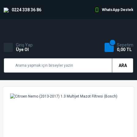
0224 338 36 86
WhatsApp Destek
Giriş Yap
Sepetim
Üye Ol
0,00 TL
ARA