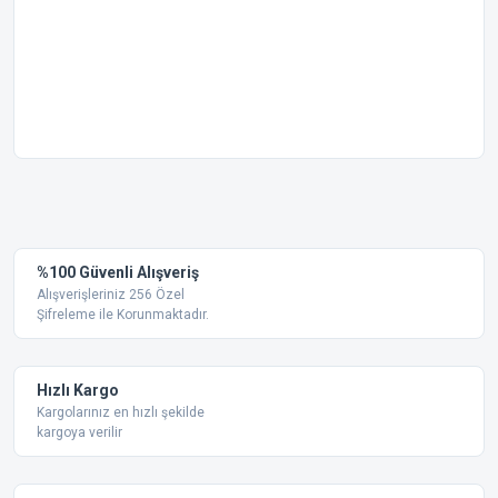
Bu ürünün fiyat bilgisi, resim, ürün açıklamalarında ve diğer
konularda yetersiz gördüğünüz noktaları öneri formunu
Bu ürüne ilk yorumu siz yapın!
kullanarak tarafımıza iletebilirsiniz.
Görüş ve önerileriniz için teşekkür ederiz.
Yorum Yaz
%100 Güvenli Alışveriş
Ürün resmi kalitesiz, bozuk veya görüntülenemiyor.
Alışverişleriniz 256 Özel
Şifreleme ile Korunmaktadır.
Ürün açıklamasında eksik bilgiler bulunuyor.
Ürün bilgilerinde hatalar bulunuyor.
Ürün fiyatı diğer sitelerden daha pahalı.
Hızlı Kargo
Bu ürüne benzer farklı alternatifler olmalı.
Kargolarınız en hızlı şekilde
kargoya verilir