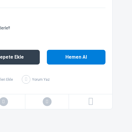
erle!!
epete Ekle
Hemen Al
Yorum Yaz