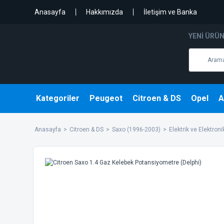
Anasayfa
Hakkımızda
İletişim ve Banka
YENI ÜRÜ
Kategoriler
Peugeot
Citroen & DS
Opel
A
Anasayfa
Citroen & DS
Saxo (1996-2003)
Elektrik ve Elektroni