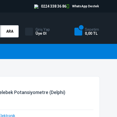
0224 338 36 86
WhatsApp Destek
Giriş Yap
Sepetim
ARA
Üye Ol
0,00 TL
elebek Potansiyometre (Delphi)
Elektronik