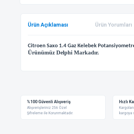
Ürün Açıklaması
Ürün Yorumları
Citroen Saxo 1.4 Gaz Kelebek Potansiyometre
Ürünümüz Delphi Markadır.
Bu ürünün fiyat bilgisi, resim, ürün açıklamalarında ve diğer
Görüş ve önerileriniz için teşekkür ederiz.
Ürün resmi kalitesiz, bozuk veya görüntülenemiyor.
%100 Güvenli Alışveriş
Hızlı K
Ürün açıklamasında eksik bilgiler bulunuyor.
Alışverişleriniz 256 Özel
Kargoları
Ürün bilgilerinde hatalar bulunuyor.
Şifreleme ile Korunmaktadır.
kargoya v
Ürün fiyatı diğer sitelerden daha pahalı.
Bu ürüne benzer farklı alternatifler olmalı.