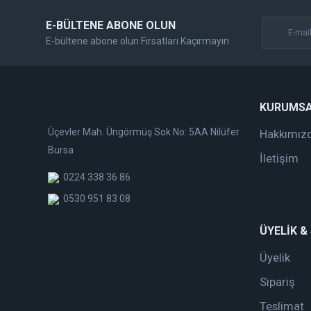
E-BÜLTENE ABONE OLUN
E-bültene abone olun Fırsatları Kaçırmayın
KURUMS
Üçevler Mah. Üngörmüş Sok No: 5AA Nilüfer
Hakkımız
Bursa
İletişim
0224 338 36 86
0530 951 83 08
ÜYELİK &
Üyelik
Sipariş
Teslimat