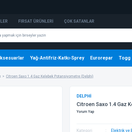
NLER
FIRSAT ÜRÜNLERI
ÇOK SATANLAR
ksesuarlar
Yağ-Antifriz-Katkı-Sprey
Eurorepar
Togg
k
Citroen Saxo 1.4 Gaz Kelebek Potansiyometre (Delphi)
DELPHİ
Citroen Saxo 1.4 Gaz K
Yorum Yap
Kategori
Elektrik ve 