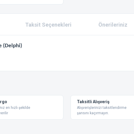
Taksit Seçenekleri
Önerileriniz
 (Delphi)
 konularda yetersiz gördüğünüz noktaları öneri formunu kullanarak tarafımıza ilet
Bu ürüne ilk yorumu siz yapın!
Yorum Yaz
argo
Taksitli Alışveriş
nız en hızlı şekilde
Alışverişlerinizi taksitlendirme
erilir
şansını kaçırmayın.