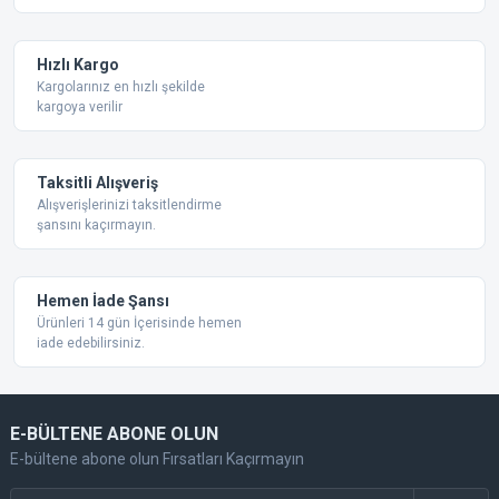
Ürün bilgilerinde hatalar bulunuyor.
Ürün fiyatı diğer sitelerden daha pahalı.
Hızlı Kargo
Bu ürüne benzer farklı alternatifler olmalı.
Kargolarınız en hızlı şekilde
kargoya verilir
Taksitli Alışveriş
Alışverişlerinizi taksitlendirme
şansını kaçırmayın.
Gönder
Hemen İade Şansı
Ürünleri 14 gün İçerisinde hemen
iade edebilirsiniz.
E-BÜLTENE ABONE OLUN
E-bültene abone olun Fırsatları Kaçırmayın