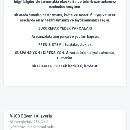
bilgili bilgileriyle tanınmakta olan kalite ve teknik uzmanlarımız
tarafından onaylanır.
Bir arada sunulan performans, kalite ve tasarruf, 3 yaş ve üzeri
araçlarda en iyi teklifi almanızı ve faydalanmanızı sağlar.
EUROREPAR YEDEK PARÇALARI
Aracınızdaki tüm parça ve yapıları kapsar:
FREN SİSTEMİ: Balatalar, diskler.
SÜSPANSİYON / DİREKSİYON: Amortisörler, bilyalı rulmanlar,
rulmanlar.
SİLECEKLER: Silecek lastikleri, lambalar.
Bu ürünün fiyat bilgisi, resim, ürün açıklamalarında ve diğer
konularda yetersiz gördüğünüz noktaları öneri formunu
Bu ürüne ilk yorumu siz yapın!
kullanarak tarafımıza iletebilirsiniz.
Görüş ve önerileriniz için teşekkür ederiz.
Yorum Yaz
%100 Güvenli Alışveriş
Ürün resmi kalitesiz, bozuk veya görüntülenemiyor.
Alışverişleriniz 256 Özel
Şifreleme ile Korunmaktadır.
Ürün açıklamasında eksik bilgiler bulunuyor.