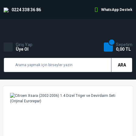
0224 338 36 86
WhatsApp Destek
Giriş Yap
Sepetim
Üye Ol
0,00 TL
ARA