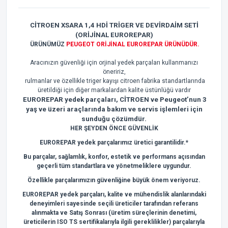
CİTROEN XSARA 1,4 HDİ TRİGER VE DEVİRDAİM SETİ
(ORİJİNAL EUROREPAR)
ÜRÜNÜMÜZ
PEUGEOT ORİJİNAL EUROREPAR ÜRÜNÜDÜR.
Aracınızın güvenliği için orjinal yedek parçaları kullanmanızı
öneririz,
rulmanlar ve özellikle triger kayışı citroen fabrika standartlarında
üretildiği için diğer markalardan kalite üstünlüğü vardır
EUROREPAR yedek parçaları, CİTROEN ve Peugeot’nun 3
yaş ve üzeri araçlarında bakım ve servis işlemleri için
sunduğu çözümdür.
HER ŞEYDEN ÖNCE GÜVENLİK
EUROREPAR yedek parçalarımız üretici garantilidir.*
Bu parçalar, sağlamlık, konfor, estetik ve performans açısından
geçerli tüm standartlara ve yönetmeliklere uygundur.
Özellikle parçalarımızın güvenliğine büyük önem veriyoruz.
EUROREPAR yedek parçaları, kalite ve mühendislik alanlarındaki
deneyimleri sayesinde seçili üreticiler tarafından referans
alınmakta ve Satış Sonrası (üretim süreçlerinin denetimi,
üreticilerin ISO TS sertifikalarıyla ilgili gereklilikler) parçalarıyla