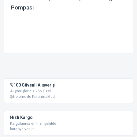
Pompası
Bu ürünün fiyat bilgisi, resim, ürün açıklamalarında ve diğer
konularda yetersiz gördüğünüz noktaları öneri formunu
Bu ürüne ilk yorumu siz yapın!
kullanarak tarafımıza iletebilirsiniz.
Görüş ve önerileriniz için teşekkür ederiz.
Yorum Yaz
%100 Güvenli Alışveriş
Ürün resmi kalitesiz, bozuk veya görüntülenemiyor.
Alışverişleriniz 256 Özel
Şifreleme ile Korunmaktadır.
Ürün açıklamasında eksik bilgiler bulunuyor.
Ürün bilgilerinde hatalar bulunuyor.
Ürün fiyatı diğer sitelerden daha pahalı.
Hızlı Kargo
Bu ürüne benzer farklı alternatifler olmalı.
Kargolarınız en hızlı şekilde
kargoya verilir