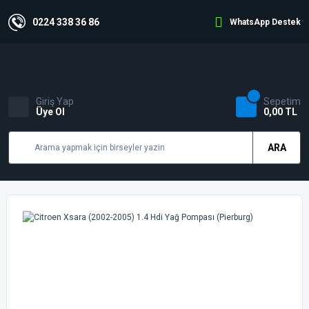
0224 338 36 86
WhatsApp Destek
Giriş Yap
Sepetim
Üye Ol
0,00 TL
ARA