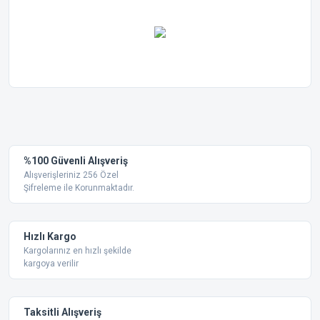
Bu ürünün fiyat bilgisi, resim, ürün açıklamalarında ve diğer
konularda yetersiz gördüğünüz noktaları öneri formunu
Bu ürüne ilk yorumu siz yapın!
kullanarak tarafımıza iletebilirsiniz.
Görüş ve önerileriniz için teşekkür ederiz.
Yorum Yaz
%100 Güvenli Alışveriş
Ürün resmi kalitesiz, bozuk veya görüntülenemiyor.
Alışverişleriniz 256 Özel
Şifreleme ile Korunmaktadır.
Ürün açıklamasında eksik bilgiler bulunuyor.
Ürün bilgilerinde hatalar bulunuyor.
Ürün fiyatı diğer sitelerden daha pahalı.
Hızlı Kargo
Bu ürüne benzer farklı alternatifler olmalı.
Kargolarınız en hızlı şekilde
kargoya verilir
Taksitli Alışveriş