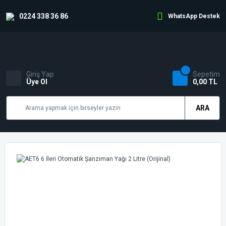
0224 338 36 86
WhatsApp Destek
Giriş Yap
Sepetim
Üye Ol
0,00 TL
ARA