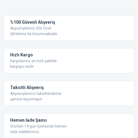
Bu ürüne ilk yorumu siz yapın!
kullanarak tarafımıza iletebilirsiniz.
Görüş ve önerileriniz için teşekkür ederiz.
Yorum Yaz
%100 Güvenli Alışveriş
Ürün resmi kalitesiz, bozuk veya görüntülenemiyor.
Alışverişleriniz 256 Özel
Şifreleme ile Korunmaktadır.
Ürün açıklamasında eksik bilgiler bulunuyor.
Ürün bilgilerinde hatalar bulunuyor.
Ürün fiyatı diğer sitelerden daha pahalı.
Hızlı Kargo
Bu ürüne benzer farklı alternatifler olmalı.
Kargolarınız en hızlı şekilde
kargoya verilir
Taksitli Alışveriş
Alışverişlerinizi taksitlendirme
şansını kaçırmayın.
Gönder
Hemen İade Şansı
Ürünleri 14 gün İçerisinde hemen
iade edebilirsiniz.