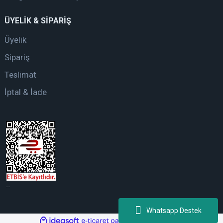
ÜYELİK & SİPARİŞ
Üyelik
Sipariş
Teslimat
İptal & İade
web tasarım
Whatsapp Destek
ile
ideasoft
e-