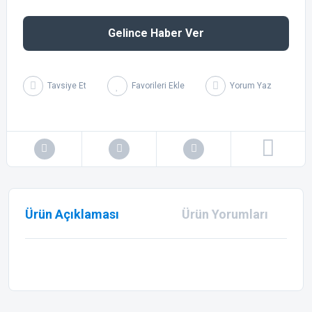
Gelince Haber Ver
Tavsiye Et
Yorum Yaz
Ürün Açıklaması
Ürün Yorumları
Bu ürünün fiyat bilgisi, resim, ürün açıklamalarında ve diğer
konularda yetersiz gördüğünüz noktaları öneri formunu