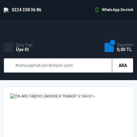
0224 338 36 86
WhatsApp Destek
Giriş Yap
Sepetim
Üye Ol
0,00 TL
ARA